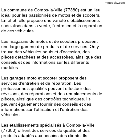
meteocity.com
Cliquer sur la 1ere lettre du nom de votre ville pour voir notre
La commune de Combs-la-Ville (77380) est un lieu
SÉLECTION d'adresses :
idéal pour les passionnés de motos et de scooters.
A
B
C
D
E
F
G
En effet, elle propose une variété d'établissements
(188)
(314)
(380)
(83)
(80)
(94)
(119)
H
I
J
K
L
M
N
spécialisés dans la vente, l'entretien et la réparation
(52)
(31)
(32)
(5)
(458)
(76)
de ces véhicules.
(295)
O
P
Q
R
S
T
U
(47)
(227)
(18)
(128)
(571)
(102)
(12)
Les magasins de motos et de scooters proposent
V
W
X
Y
une large gamme de produits et de services. On y
(201)
(22)
(1)
(13)
trouve des véhicules neufs et d'occasion, des
pièces détachées et des accessoires, ainsi que des
conseils et des informations sur les différents
Catégories
ANNUAIRE MOTOS
modèles.
»
Toutes les infos sur les marques de
MOTO & SCOOTER
par pays
Les garages moto et scooter proposent des
»
Ou trouver un garage
MOTOS ou SCOOTERS
, un magasin prés
services d'entretien et de réparation. Les
de chez vous ?
professionnels qualifiés peuvent effectuer des
»
Retrouvez toutes les informations pratiques pour les
MOTARDS
révisions, des réparations et des remplacements de
»
Envie de se mesurer aux autre ? toutes les infos sur la
pièces, ainsi que des contrôles techniques. Ils
compétition moto
peuvent également fournir des conseils et des
informations sur l'utilisation et l'entretien des
véhicules.
Espace professionnels
MOTO
Les établissements spécialisés à Combs-la-Ville
Gestion de votre compte PRO
(77380) offrent des services de qualité et des
produits adaptés aux besoins des clients. Ils