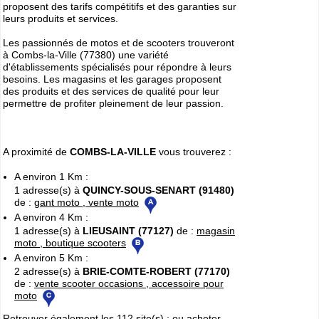
proposent des tarifs compétitifs et des garanties sur
leurs produits et services.
Les passionnés de motos et de scooters trouveront
à Combs-la-Ville (77380) une variété
d'établissements spécialisés pour répondre à leurs
besoins. Les magasins et les garages proposent
des produits et des services de qualité pour leur
permettre de profiter pleinement de leur passion.
A proximité de
COMBS-LA-VILLE
vous trouverez :
A environ 1 Km :
1 adresse(s) à
QUINCY-SOUS-SENART (91480)
de :
gant moto , vente moto
A environ 4 Km :
1 adresse(s) à
LIEUSAINT (77127)
de :
magasin
moto , boutique scooters
A environ 5 Km :
2 adresse(s) à
BRIE-COMTE-ROBERT (77170)
de :
vente scooter occasions , accessoire pour
moto
Retrouver également les 112 site(s) :
ou acheter