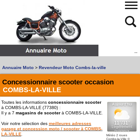
--
480
768
Annuaire Moto
>
Revendeur Moto Combs-la-ville
Vous recherchez un garage
MOTO
ou
SCOOTER
?
Quoi :
Concessionnaire scooter occasion
COMBS-LA-VILLE
Recherche avancée
Où :
Toutes les informations
concessionnaire scooter
à COMBS-LA-VILLE (77380) :
Trouver un garage Moto !
Il y a 7
magasins de scooter
à COMBS-LA-VILLE.
Voir notre sélection des
meilleures adresses
Retrouvez dans votre VILLE
garage et concession moto / scooter à COMBS-
les bonnes adresses de
L'ANNUAIRE MOTO & SCOOTER
LA-VILLE
.
Météo 2 roues
Combs-la-Ville
©