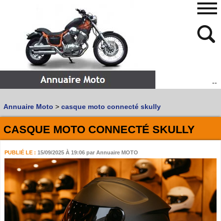
--
480
768
Annuaire Moto
>
casque moto connecté skully
Vous recherchez un garage
MOTO
ou
SCOOTER
?
Quoi :
CASQUE MOTO CONNECTÉ SKULLY
Recherche avancée
PUBLIÉ LE :
15/09/2025 À 19:06
par Annuaire MOTO
Où :
Trouver un garage Moto !
Retrouvez dans votre VILLE
les bonnes adresses de
L'ANNUAIRE MOTO & SCOOTER