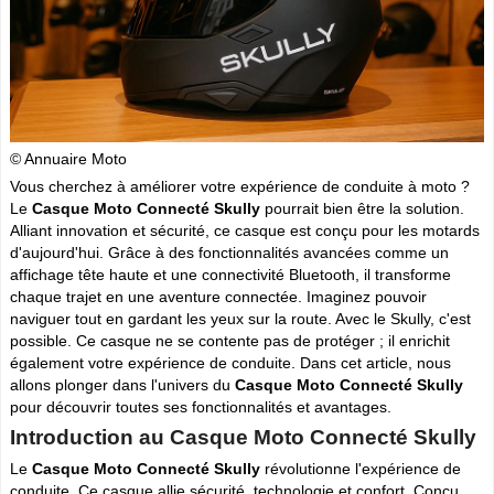
Cliquer sur la 1ere lettre du nom de votre ville pour voir notre
SÉLECTION d'adresses :
A
B
C
D
E
F
G
(188)
(314)
(380)
(83)
(80)
(94)
(119)
H
I
J
K
L
M
N
(52)
(31)
(32)
(5)
(458)
(76)
(295)
O
P
Q
R
S
T
U
(47)
(227)
(18)
(128)
(571)
(102)
(12)
© Annuaire Moto
V
W
X
Y
(201)
(22)
(1)
(13)
Vous cherchez à améliorer votre expérience de conduite à moto ?
Le
Casque Moto Connecté Skully
pourrait bien être la solution.
Catégories
ANNUAIRE MOTOS
Alliant innovation et sécurité, ce casque est conçu pour les motards
d'aujourd'hui. Grâce à des fonctionnalités avancées comme un
»
Toutes les infos sur les marques de
MOTO & SCOOTER
par pays
affichage tête haute et une connectivité Bluetooth, il transforme
»
Ou trouver un garage
MOTOS ou SCOOTERS
, un magasin prés
chaque trajet en une aventure connectée. Imaginez pouvoir
de chez vous ?
naviguer tout en gardant les yeux sur la route. Avec le Skully, c'est
»
Retrouvez toutes les informations pratiques pour les
MOTARDS
possible. Ce casque ne se contente pas de protéger ; il enrichit
»
Envie de se mesurer aux autre ? toutes les infos sur la
également votre expérience de conduite. Dans cet article, nous
compétition moto
allons plonger dans l'univers du
Casque Moto Connecté Skully
pour découvrir toutes ses fonctionnalités et avantages.
Espace professionnels
MOTO
Introduction au Casque Moto Connecté Skully
Gestion de votre compte PRO
Le
Casque Moto Connecté Skully
révolutionne l'expérience de
conduite. Ce casque allie sécurité, technologie et confort. Conçu