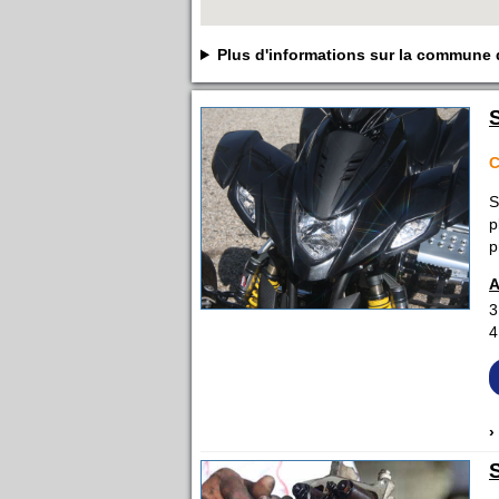
Plus d'informations sur la commun
C
S
p
p
A
3
4
›