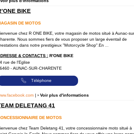
 Voir plus d'informations
R'ONE BIKE
MAGASIN DE MOTOS
ienvenue chez R ONE BIKE, votre magasin de motos situé à Aunac-su
harente. Nous sommes fiers de vous proposer un large éventail de
restations dans notre prestigieux "Motorcycle Shop".En ...
DRESSE & CONTACTS :
R'ONE BIKE
4 rue de l'Eglise
6460
-
AUNAC-SUR-CHARENTE
Téléphone
ww.facebook.com
|
› Voir plus d'informations
TEAM DELETANG 41
ONCESSIONNAIRE DE MOTOS
ienvenue chez Team Deletang 41, votre concessionnaire moto situé à
aint-Gervais-la-Forêt. Nous sommes fiers de vous offrir une large ga