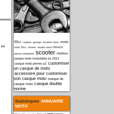
moto
50cc
casque
garage
location moto
, en
moto 50cc
musee
musée moto FRANCE
scooter
meilleur
pieces mobylette
casque moto modulable en 2022
customiser
casque moto permis a2
un casque de moto
accessoire pour customiser
son casque moto
marque de
casque double
casque moto
norme
Statistiques
ANNUAIRE
MOTO