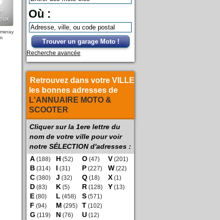
Où :
rmeray
m
Trouver un garage Moto !
Recherche avancée
Retrouvez dans votre VILLE
les bonnes adresses de
L'ANNUAIRE MOTO &
SCOOTER
Cliquer sur la 1ere lettre du
nom de votre ville pour voir
notre SÉLECTION d'adresses :
A
H
O
V
(188)
(52)
(47)
(201)
B
I
P
W
(314)
(31)
(227)
(22)
C
J
Q
X
(380)
(32)
(18)
(1)
D
K
R
Y
(83)
(5)
(128)
(13)
E
L
S
(80)
(458)
(571)
F
M
T
(94)
(295)
(102)
G
N
U
(119)
(76)
(12)