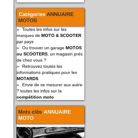
Catégories
ANNUAIRE
MOTOS
»
Toutes les infos sur les
marques de
MOTO & SCOOTER
par pays
»
Ou trouver un garage
MOTOS
ou SCOOTERS
, un magasin prés
de chez vous ?
»
Retrouvez toutes les
informations pratiques pour les
MOTARDS
»
Envie de se mesurer aux autre
? toutes les infos sur la
compétition moto
Mots clés
ANNUAIRE
MOTO