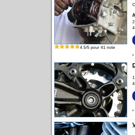
C
A
2
4
4.5
/5 pour
41
note
›
1
4
›