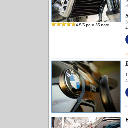
d
A
3
4.5
/5 pour
35
note
4
b
1
4
›