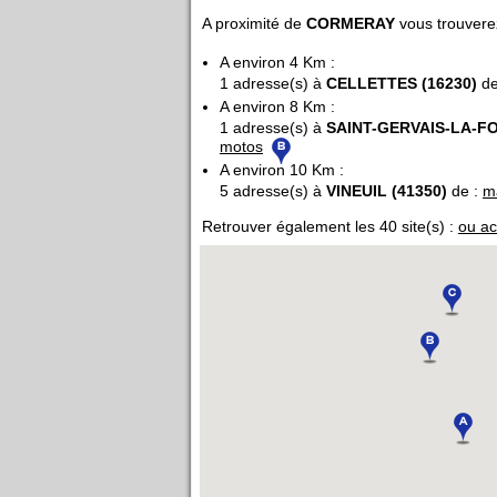
A proximité de
CORMERAY
vous trouvere
A environ 4 Km :
1 adresse(s) à
CELLETTES (16230)
de
A environ 8 Km :
1 adresse(s) à
SAINT-GERVAIS-LA-FO
motos
A environ 10 Km :
5 adresse(s) à
VINEUIL (41350)
de :
m
Retrouver également les 40 site(s) :
ou ac