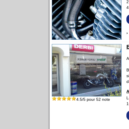
2
4
›
A
B
s
d
A
L
4.5
/5 pour
52
note
1