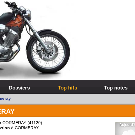
Dossiers
Top hits
Top notes
meray
ERAY
 CORMERAY (41120) :
asion
à CORMERAY.