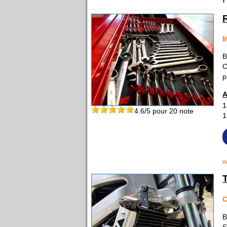
›
B
C
p
A
1
4.6
/5 pour
20
note
1
w
C
B
S