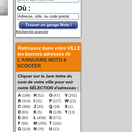
Où :
Trouver un garage Moto !
Recherche avancée
Retrouvez dans votre VILLE
les bonnes adresses de
L'ANNUAIRE MOTO &
SCOOTER
Cliquer sur la 1ere lettre du
nom de votre ville pour voir
notre SÉLECTION d'adresses :
A
H
O
V
(188)
(52)
(47)
(201)
B
I
P
W
(314)
(31)
(227)
(22)
C
J
Q
X
(380)
(32)
(18)
(1)
D
K
R
Y
(83)
(5)
(128)
(13)
E
L
S
(80)
(458)
(571)
F
M
T
(94)
(295)
(102)
G
N
U
(119)
(76)
(12)