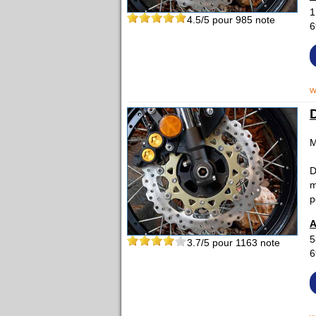
1
4.5
/5 pour
985
note
6
w
M
D
m
p
A
5
3.7
/5 pour
1163
note
6