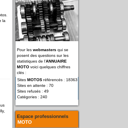
otos.
e la
Pour les
webmasters
qui se
posent des questions sur les
statistiques de l'
ANNUAIRE
MOTO
voici quelques chiffres
clés :
Sites
MOTOS
référencés : 18363
Sites en attente : 70
Sites refusés : 49
Catégories : 240
ous
ly,
Espace professionnels
MOTO