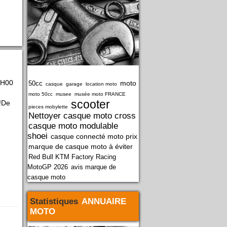
0H00
moto
50cc
casque
garage
location moto
moto 50cc
musee
musée moto FRANCE
scooter
!!De
pieces mobylette
Nettoyer casque moto cross
casque moto modulable
shoei
casque connecté moto prix
marque de casque moto à éviter
Red Bull KTM Factory Racing
MotoGP 2026
avis marque de
casque moto
Statistiques
ANNUAIRE
MOTO