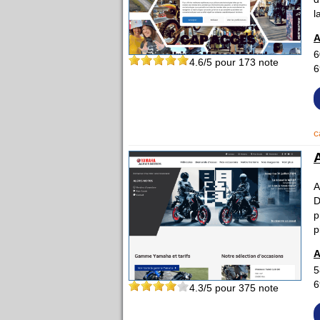
l
A
6
4.6
/5 pour
173
note
6
c
A
D
p
p
A
5
6
4.3
/5 pour
375
note