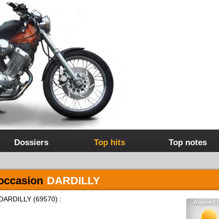
Dossiers
Top hits
Top notes
y
 occasion
DARDILLY
DARDILLY (69570) :