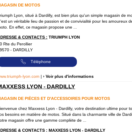
MAGASIN DE MOTOS
riumph Lyon, situé à Dardilly, est bien plus qu'un simple magasin de m
'est un véritable lieu de passion et de convivialité pour les amoureux d
oto. En effet, ce magasin propose une ...
DRESSE & CONTACTS :
TRIUMPH LYON
0 Rte du Perollier
9570
-
DARDILLY
Téléphone
ww.triumph-lyon.com
|
› Voir plus d'informations
MAXXESS LYON - DARDILLY
AGASIN DE PIÈCES ET D'ACCESSOIRES POUR MOTOS
ienvenue chez Maxxess Lyon - Dardilly, votre destination ultime pour t
os besoins en matière de motos. Situé dans la charmante ville de Dardil
otre magasin offre une gamme complète de ...
DRESSE & CONTACTS :
MAXXESS LYON - DARDILLY