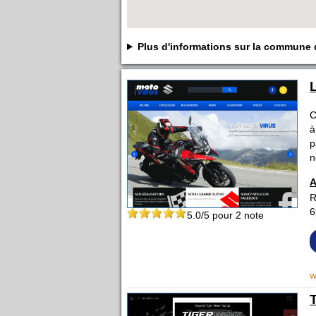
Plus d'informations sur la commune
C
à
p
n
A
R
6
5.0
/5 pour
2
note
w