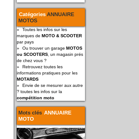
Catégories
ANNUAIRE
MOTOS
»
Toutes les infos sur les
marques de
MOTO & SCOOTER
par pays
»
Ou trouver un garage
MOTOS
ou SCOOTERS
, un magasin prés
de chez vous ?
»
Retrouvez toutes les
informations pratiques pour les
MOTARDS
»
Envie de se mesurer aux autre
? toutes les infos sur la
compétition moto
Mots clés
ANNUAIRE
MOTO