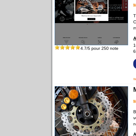
T
C
m
A
1
4.7
/5 pour
250
note
6
w
M
B
v
n
A