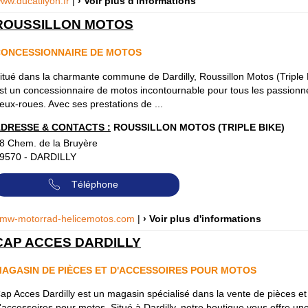
ww.ducatilyon.fr
|
› Voir plus d'informations
ROUSSILLON MOTOS
ONCESSIONNAIRE DE MOTOS
itué dans la charmante commune de Dardilly, Roussillon Motos (Triple 
st un concessionnaire de motos incontournable pour tous les passionn
eux-roues. Avec ses prestations de ...
DRESSE & CONTACTS :
ROUSSILLON MOTOS (TRIPLE BIKE)
8 Chem. de la Bruyère
9570
-
DARDILLY
Téléphone
mw-motorrad-helicemotos.com
|
› Voir plus d'informations
CAP ACCES DARDILLY
AGASIN DE PIÈCES ET D'ACCESSOIRES POUR MOTOS
ap Acces Dardilly est un magasin spécialisé dans la vente de pièces et
'accessoires pour motos. Situé à Dardilly, notre boutique vous offre un