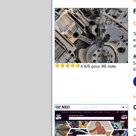
w
C
S
e
d
A
5
4.6
/5 pour
86
note
6
b
M
C
d