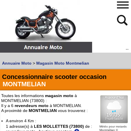
--
480
768
Annuaire Moto
>
Magasin Moto Montmelian
Vous recherchez un garage
MOTO
ou
SCOOTER
?
Quoi :
Concessionnaire scooter occasion
MONTMELIAN
Recherche avancée
Où :
Toutes les informations
magasin moto
à
MONTMELIAN (73800) :
Trouver un garage Moto !
Il y a 6
revendeurs moto
à MONTMELIAN.
A proximité de
MONTMELIAN
vous trouverez :
Retrouvez dans votre VILLE
A environ 4 Km :
les bonnes adresses de
L'ANNUAIRE MOTO & SCOOTER
1 adresse(s) à
LES MOLLETTES (73800)
de :
Météo pour motards
Montmélian
©