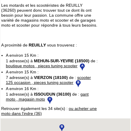
Les motards et les scootéristes de REUILLY
(36260) peuvent donc trouver tout ce dont ils ont
besoin pour leur passion. La commune offre une
variété de magasins moto et scooter et de garages
moto et scooter pour répondre à tous leurs besoins.
A proximité de
REUILLY
vous trouverez :
A environ 15 Km :
1 adresse(s) à
MEHUN-SUR-YEVRE (18500)
de :
boutique motos , pieces tuning scooter
A environ 15 Km :
7 adresse(s) à
VIERZON (18100)
de :
scooter
125 occasion , pieces tuning scooter
A environ 16 Km :
1 adresse(s) à
ISSOUDUN (36100)
de :
gant
moto , magasin moto
Retrouver également les 34 site(s) :
ou acheter une
moto dans l'indre (36)