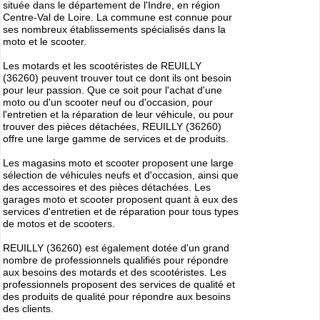
située dans le département de l'Indre, en région
Cliquer sur la 1ere lettre du nom de votre ville pour voir notre
Centre-Val de Loire. La commune est connue pour
SÉLECTION d'adresses :
ses nombreux établissements spécialisés dans la
moto et le scooter.
A
B
C
D
E
F
G
(188)
(314)
(380)
(83)
(80)
(94)
(119)
H
I
J
K
L
M
N
(52)
(31)
(32)
(5)
(458)
(76)
Les motards et les scootéristes de REUILLY
(295)
(36260) peuvent trouver tout ce dont ils ont besoin
O
P
Q
R
S
T
U
pour leur passion. Que ce soit pour l'achat d'une
(47)
(227)
(18)
(128)
(571)
(102)
(12)
moto ou d'un scooter neuf ou d'occasion, pour
V
W
X
Y
(201)
(22)
(1)
(13)
l'entretien et la réparation de leur véhicule, ou pour
trouver des pièces détachées, REUILLY (36260)
offre une large gamme de services et de produits.
Catégories
ANNUAIRE MOTOS
Les magasins moto et scooter proposent une large
»
Toutes les infos sur les marques de
MOTO & SCOOTER
par pays
sélection de véhicules neufs et d'occasion, ainsi que
»
Ou trouver un garage
MOTOS ou SCOOTERS
, un magasin prés
des accessoires et des pièces détachées. Les
de chez vous ?
garages moto et scooter proposent quant à eux des
»
Retrouvez toutes les informations pratiques pour les
MOTARDS
services d'entretien et de réparation pour tous types
de motos et de scooters.
»
Envie de se mesurer aux autre ? toutes les infos sur la
compétition moto
REUILLY (36260) est également dotée d'un grand
nombre de professionnels qualifiés pour répondre
aux besoins des motards et des scootéristes. Les
Espace professionnels
MOTO
professionnels proposent des services de qualité et
Gestion de votre compte PRO
des produits de qualité pour répondre aux besoins
des clients.