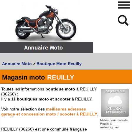
480
768
Annuaire Moto
>
Boutique Moto Reuilly
Vous recherchez un garage
MOTO
ou
SCOOTER
?
Quoi :
Magasin moto
REUILLY
Recherche avancée
Toutes les informations
boutique moto
à REUILLY
Où :
(36260) :
Il y a 11
boutiques moto et scooter
à REUILLY.
Trouver un garage Moto !
Voir notre sélection des
meilleures adresses
garage et concession moto / scooter à REUILLY
.
Retrouvez dans votre VILLE
Météo pour motards
Reuilly
©
les bonnes adresses de
L'ANNUAIRE MOTO & SCOOTER
meteocity.com
REUILLY (36260) est une commune française