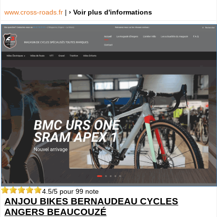
www.cross-roads.fr
|
› Voir plus d'informations
4.5
/5 pour
99
note
ANJOU BIKES BERNAUDEAU CYCLES
ANGERS BEAUCOUZÉ