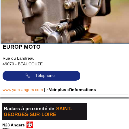
EUROP MOTO
Rue du Landreau
49070
-
BEAUCOUZE
Téléphone
www.yam-angers.com
|
› Voir plus d'informations
Radars à proximité de
SAINT-
GEORGES-SUR-LOIRE
N23 Angers