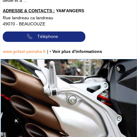
dédié et a ...
ADRESSE & CONTACTS :
YAM'ANGERS
Rue landreau ca landreau
49070
-
BEAUCOUZE
Téléphone
www.gofast-yamaha.fr
|
› Voir plus d'informations