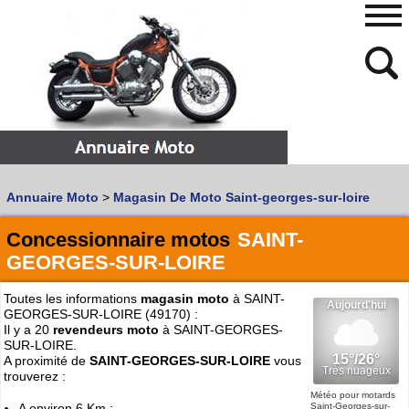
480
768
Annuaire Moto
>
Magasin De Moto Saint-georges-sur-loire
Vous recherchez un garage
MOTO
ou
SCOOTER
?
Quoi :
Concessionnaire motos
SAINT-
GEORGES-SUR-LOIRE
Recherche avancée
Où :
Toutes les informations
magasin moto
à SAINT-
GEORGES-SUR-LOIRE (49170) :
Trouver un garage Moto !
Il y a 20
revendeurs moto
à SAINT-GEORGES-
SUR-LOIRE.
A proximité de
SAINT-GEORGES-SUR-LOIRE
vous
Retrouvez dans votre VILLE
trouverez :
les bonnes adresses de
L'ANNUAIRE MOTO & SCOOTER
Météo pour motards
Saint-Georges-sur-
A environ 6 Km :