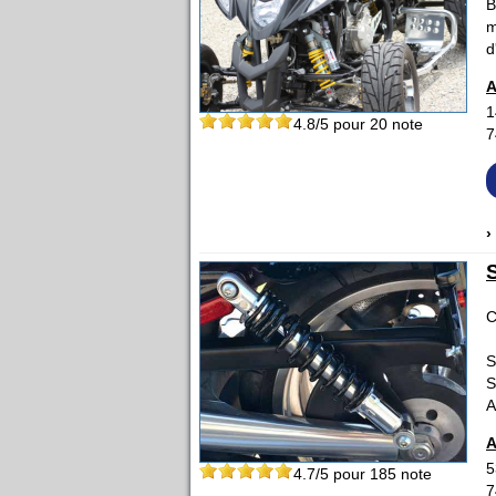
B
m
d
A
1
4.8
/5 pour
20
note
7
›
C
S
S
A
A
5
4.7
/5 pour
185
note
7