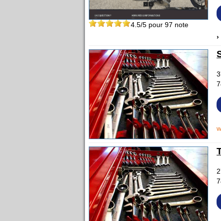
4.5
/5 pour
97
note
›
3
7
w
2
7