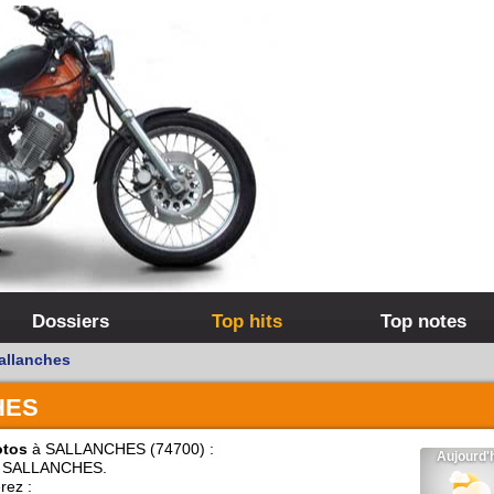
Dossiers
Top hits
Top notes
allanches
HES
otos
à SALLANCHES (74700) :
 SALLANCHES.
rez :