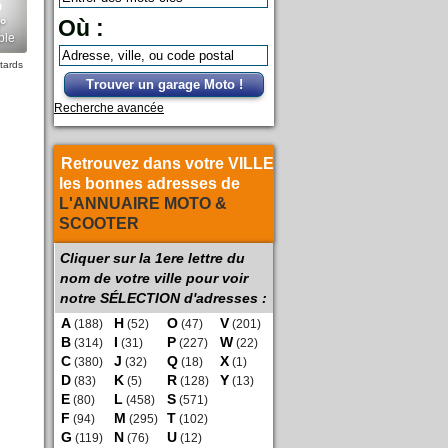
Où :
tards
Trouver un garage Moto !
Recherche avancée
Retrouvez dans votre VILLE
les bonnes adresses de
L'ANNUAIRE MOTO &
SCOOTER
Cliquer sur la 1ere lettre du
nom de votre ville pour voir
notre SÉLECTION d'adresses :
A
H
O
V
(188)
(52)
(47)
(201)
B
I
P
W
(314)
(31)
(227)
(22)
C
J
Q
X
(380)
(32)
(18)
(1)
D
K
R
Y
(83)
(5)
(128)
(13)
E
L
S
(80)
(458)
(571)
F
M
T
(94)
(295)
(102)
G
N
U
(119)
(76)
(12)