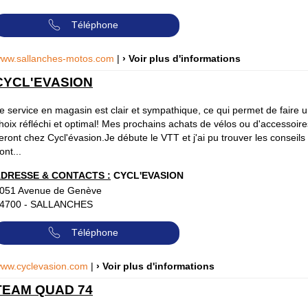
Téléphone
ww.sallanches-motos.com
|
› Voir plus d'informations
CYCL'EVASION
e service en magasin est clair et sympathique, ce qui permet de faire 
hoix réfléchi et optimal! Mes prochains achats de vélos ou d'accessoire
eront chez Cycl'évasion.Je débute le VTT et j'ai pu trouver les conseils
ont...
DRESSE & CONTACTS :
CYCL'EVASION
051 Avenue de Genève
4700
-
SALLANCHES
Téléphone
ww.cyclevasion.com
|
› Voir plus d'informations
TEAM QUAD 74