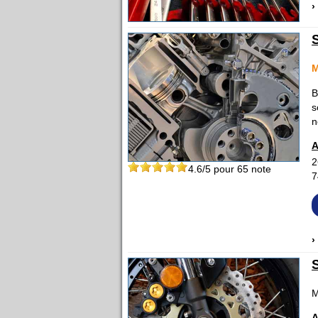
›
B
s
n
A
2
4.6
/5 pour
65
note
7
›
M
A