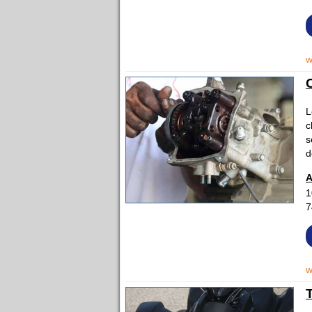
w
L
c
s
d
A
1
7
w