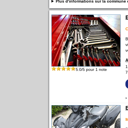
Plus d'informations sur la commun
C
B
v
v
A
1
5.0
/5 pour
1
note
7
›
M