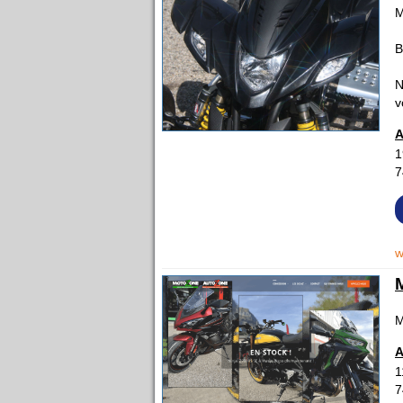
M
B
N
v
A
1
7
w
M
A
1
7