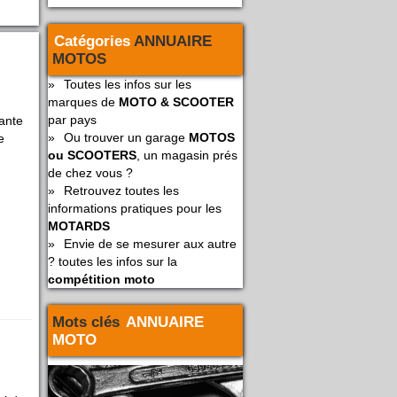
Catégories
ANNUAIRE
MOTOS
»
Toutes les infos sur les
marques de
MOTO & SCOOTER
par pays
ante
»
Ou trouver un garage
MOTOS
e
ou SCOOTERS
, un magasin prés
de chez vous ?
»
Retrouvez toutes les
informations pratiques pour les
MOTARDS
»
Envie de se mesurer aux autre
? toutes les infos sur la
compétition moto
Mots clés
ANNUAIRE
MOTO