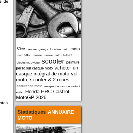
el de
moto
50cc
casque
garage
location moto
moto 50cc
musee
musée moto FRANCE
scooter
peinture
pieces mobylette
acheter un
perso sur casque moto
casque intégral de moto
vol
moto, scooter & 2 roues
assurance moto
marque de casque moto à
Honda HRC Castrol
éviter
MotoGP 2026
otos.
...
Statistiques
ANNUAIRE
MOTO