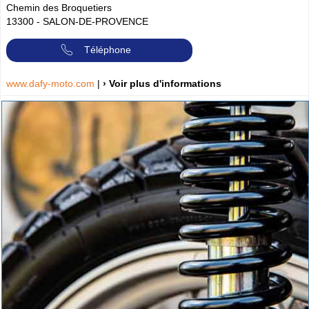
Chemin des Broquetiers
13300
-
SALON-DE-PROVENCE
Téléphone
www.dafy-moto.com
|
› Voir plus d'informations