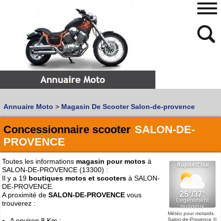
480
768
Annuaire Moto
>
Magasin De Scooter Salon-de-provence
Vous recherchez un garage
MOTO
ou
SCOOTER
?
Quoi :
Concessionnaire scooter
SALON-DE-
PROVENCE
Recherche avancée
Où :
Toutes les informations
magasin pour motos
à
SALON-DE-PROVENCE (13300) :
Trouver un garage Moto !
Il y a 19
boutiques motos et scooters
à SALON-
DE-PROVENCE.
A proximité de
SALON-DE-PROVENCE
vous
Retrouvez dans votre VILLE
trouverez :
les bonnes adresses de
L'ANNUAIRE MOTO & SCOOTER
Météo pour motards
Salon-de-Provence
©
A environ 8 Km :