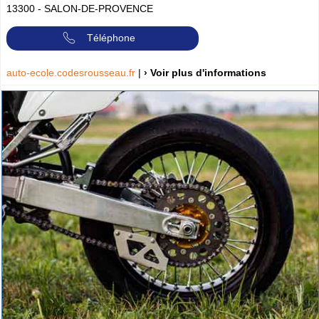
13300
-
SALON-DE-PROVENCE
Téléphone
auto-ecole.codesrousseau.fr
|
› Voir plus d'informations