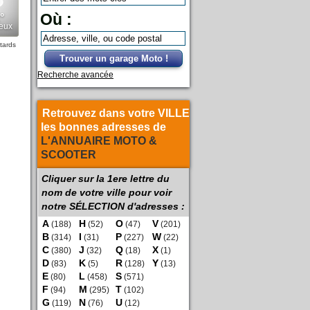
Où :
tards
Trouver un garage Moto !
Recherche avancée
Retrouvez dans votre VILLE
les bonnes adresses de
L'ANNUAIRE MOTO &
SCOOTER
Cliquer sur la 1ere lettre du
nom de votre ville pour voir
notre SÉLECTION d'adresses :
A
H
O
V
(188)
(52)
(47)
(201)
B
I
P
W
(314)
(31)
(227)
(22)
C
J
Q
X
(380)
(32)
(18)
(1)
D
K
R
Y
(83)
(5)
(128)
(13)
E
L
S
(80)
(458)
(571)
F
M
T
(94)
(295)
(102)
G
N
U
(119)
(76)
(12)