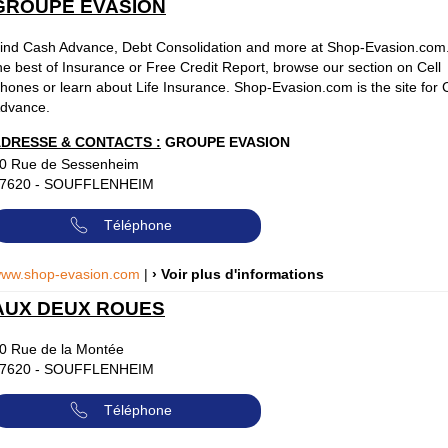
GROUPE EVASION
ind Cash Advance, Debt Consolidation and more at Shop-Evasion.com
he best of Insurance or Free Credit Report, browse our section on Cell
hones or learn about Life Insurance. Shop-Evasion.com is the site for
dvance.
DRESSE & CONTACTS :
GROUPE EVASION
0 Rue de Sessenheim
7620
-
SOUFFLENHEIM
Téléphone
ww.shop-evasion.com
|
› Voir plus d'informations
AUX DEUX ROUES
0 Rue de la Montée
7620
-
SOUFFLENHEIM
Téléphone