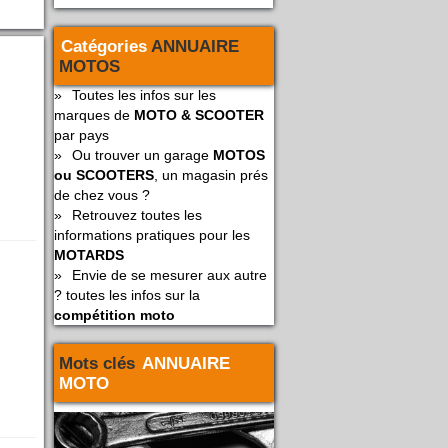
Catégories
ANNUAIRE
MOTOS
»
Toutes les infos sur les
marques de
MOTO & SCOOTER
par pays
»
Ou trouver un garage
MOTOS
ou SCOOTERS
, un magasin prés
de chez vous ?
»
Retrouvez toutes les
informations pratiques pour les
MOTARDS
»
Envie de se mesurer aux autre
? toutes les infos sur la
compétition moto
Mots clés
ANNUAIRE
MOTO