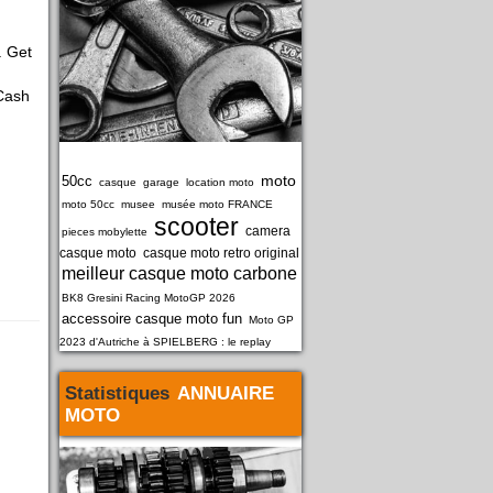
. Get
 Cash
moto
50cc
casque
garage
location moto
moto 50cc
musee
musée moto FRANCE
scooter
camera
pieces mobylette
casque moto
casque moto retro original
meilleur casque moto carbone
BK8 Gresini Racing MotoGP 2026
accessoire casque moto fun
Moto GP
2023 d'Autriche à SPIELBERG : le replay
Statistiques
ANNUAIRE
MOTO