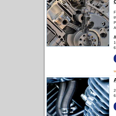
F
t
P
A
A
1
6
w
2
6