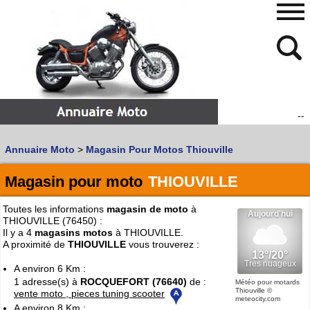
--
480
768
Annuaire Moto
>
Magasin Pour Motos Thiouville
Vous recherchez un garage
MOTO
ou
SCOOTER
?
Quoi :
Magasin pour moto
THIOUVILLE
Recherche avancée
Toutes les informations
magasin de moto
à
Où :
THIOUVILLE (76450) :
Il y a 4
magasins motos
à THIOUVILLE.
Trouver un garage Moto !
A proximité de
THIOUVILLE
vous trouverez :
A environ 6 Km :
1 adresse(s) à
ROCQUEFORT (76640)
de :
Retrouvez dans votre VILLE
Météo pour motards
Thiouville
©
vente moto , pieces tuning scooter
les bonnes adresses de
L'ANNUAIRE MOTO & SCOOTER
meteocity.com
A environ 8 Km :