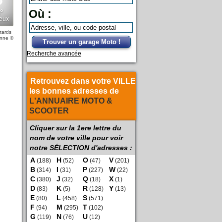
Où :
tards
enne
©
Trouver un garage Moto !
Recherche avancée
Retrouvez dans votre VILLE
les bonnes adresses de
L'ANNUAIRE MOTO &
SCOOTER
Cliquer sur la 1ere lettre du
nom de votre ville pour voir
notre SÉLECTION d'adresses :
A
H
O
V
(188)
(52)
(47)
(201)
B
I
P
W
(314)
(31)
(227)
(22)
C
J
Q
X
(380)
(32)
(18)
(1)
D
K
R
Y
(83)
(5)
(128)
(13)
E
L
S
(80)
(458)
(571)
F
M
T
(94)
(295)
(102)
G
N
U
(119)
(76)
(12)