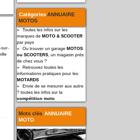
Catégories
ANNUAIRE
MOTOS
»
Toutes les infos sur les
marques de
MOTO & SCOOTER
par pays
-sur-
»
Ou trouver un garage
MOTOS
ille
ou SCOOTERS
, un magasin prés
de chez vous ?
»
Retrouvez toutes les
informations pratiques pour les
MOTARDS
»
Envie de se mesurer aux autre
? toutes les infos sur la
compétition moto
Mots clés
ANNUAIRE
MOTO