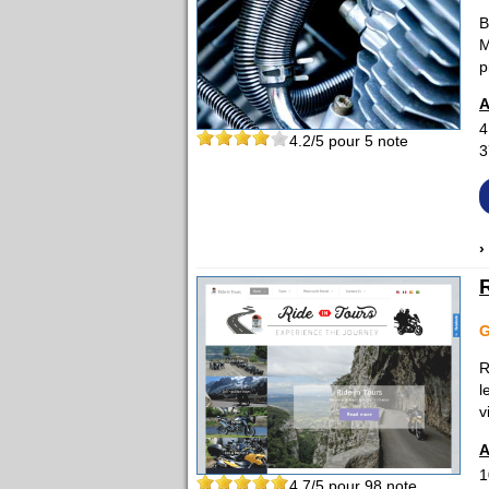
B
M
p
A
4
4.2
/5 pour
5
note
3
›
R
l
v
A
1
4.7
/5 pour
98
note