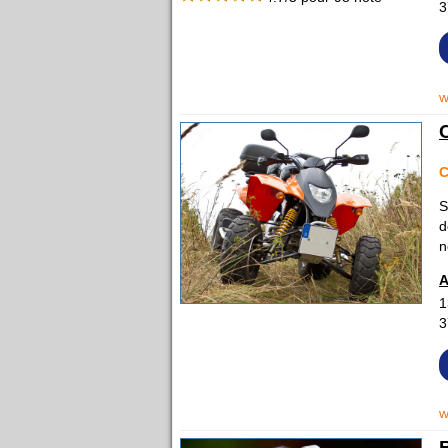
3
w
C
S
d
n
A
1
3
w