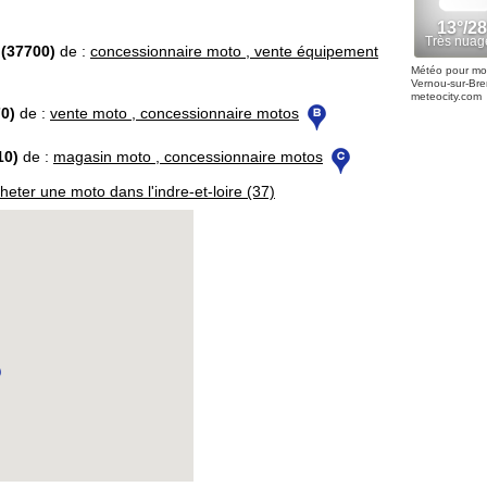
(37700)
de :
concessionnaire moto , vente équipement
Météo pour mo
Vernou-sur-Br
meteocity.com
0)
de :
vente moto , concessionnaire motos
10)
de :
magasin moto , concessionnaire motos
heter une moto dans l'indre-et-loire (37)