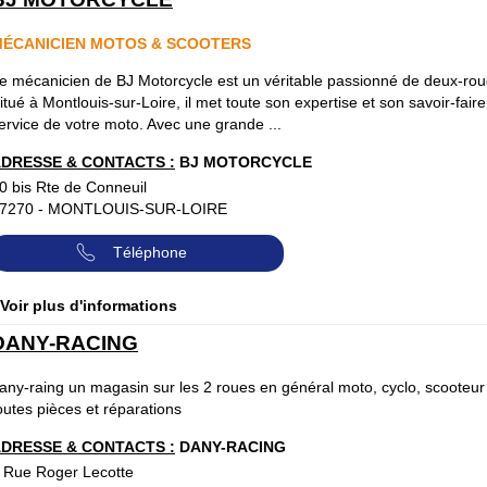
ÉCANICIEN MOTOS & SCOOTERS
e mécanicien de BJ Motorcycle est un véritable passionné de deux-rou
itué à Montlouis-sur-Loire, il met toute son expertise et son savoir-fair
ervice de votre moto. Avec une grande ...
DRESSE & CONTACTS :
BJ MOTORCYCLE
0 bis Rte de Conneuil
7270
-
MONTLOUIS-SUR-LOIRE
Téléphone
 Voir plus d'informations
DANY-RACING
any-raing un magasin sur les 2 roues en général moto, cyclo, scooteur
outes pièces et réparations
DRESSE & CONTACTS :
DANY-RACING
 Rue Roger Lecotte