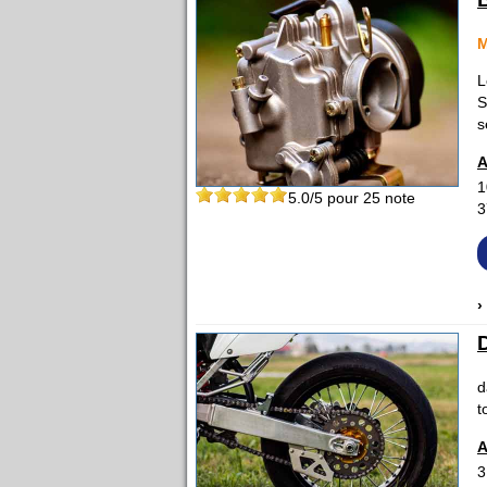
M
L
S
s
A
1
5.0
/5 pour
25
note
3
›
d
t
A
3