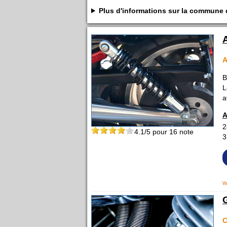
Plus d'informations sur la commun
A
B
L
a
A
2
4.1
/5 pour
16
note
3
w
C