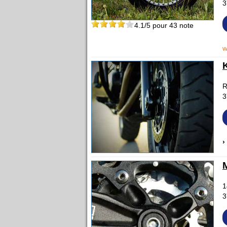
3
4.1
/5 pour
43
note
w
R
3
›
1
3