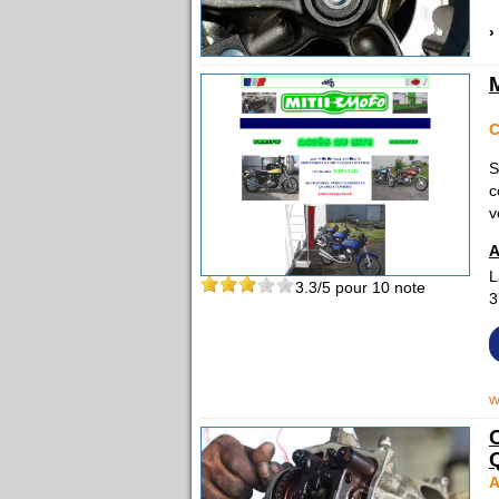
›
C
S
c
v
A
L
3.3
/5 pour
10
note
3
w
A