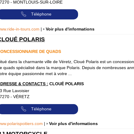
7270
-
MONTLOUIS-SUR-LOIRE
Téléphone
ww.ride-in-tours.com
|
› Voir plus d'informations
CLOUÉ POLARIS
ONCESSIONNAIRE DE QUADS
itué dans la charmante ville de Véretz, Cloué Polaris est un concessio
e quads spécialisé dans la marque Polaris. Depuis de nombreuses an
otre équipe passionnée met à votre ...
DRESSE & CONTACTS :
CLOUÉ POLARIS
3 Rue Lavoisier
7270
-
VÉRETZ
Téléphone
ww.polarispoitiers.com
|
› Voir plus d'informations
BJ MOTORCYCLE