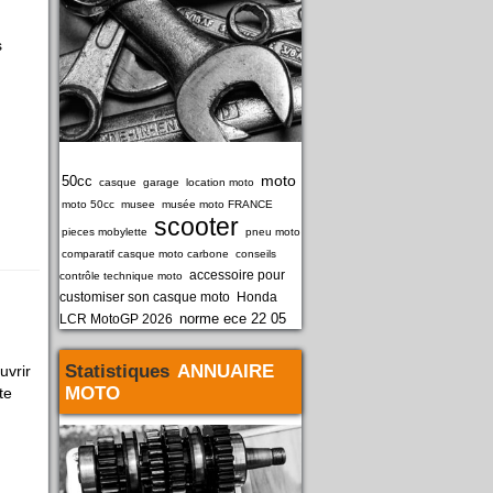
s
moto
50cc
casque
garage
location moto
moto 50cc
musee
musée moto FRANCE
scooter
pieces mobylette
pneu moto
comparatif casque moto carbone
conseils
accessoire pour
contrôle technique moto
customiser son casque moto
Honda
norme ece 22 05
LCR MotoGP 2026
Statistiques
ANNUAIRE
uvrir
MOTO
te