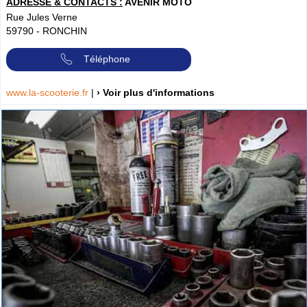
ADRESSE & CONTACTS :
AVENIR MOTO
Rue Jules Verne
59790
-
RONCHIN
Téléphone
www.la-scooterie.fr
|
› Voir plus d'informations