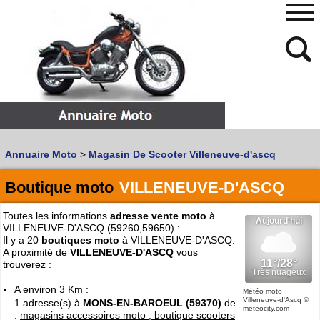
480
768
Annuaire Moto
>
Magasin De Scooter Villeneuve-d'ascq
Vous recherchez un garage
MOTO
ou
SCOOTER
?
Quoi :
Boutique moto
VILLENEUVE-D'ASCQ
Recherche avancée
Toutes les informations
adresse vente moto
à
Où :
VILLENEUVE-D'ASCQ (59260,59650) :
Il y a 20
boutiques moto
à VILLENEUVE-D'ASCQ.
Trouver un garage Moto !
A proximité de
VILLENEUVE-D'ASCQ
vous
trouverez :
A environ 3 Km :
Retrouvez dans votre VILLE
Météo moto
Villeneuve-d'Ascq
©
1 adresse(s) à
MONS-EN-BAROEUL (59370)
de
les bonnes adresses de
L'ANNUAIRE MOTO & SCOOTER
meteocity.com
:
magasins accessoires moto , boutique scooters