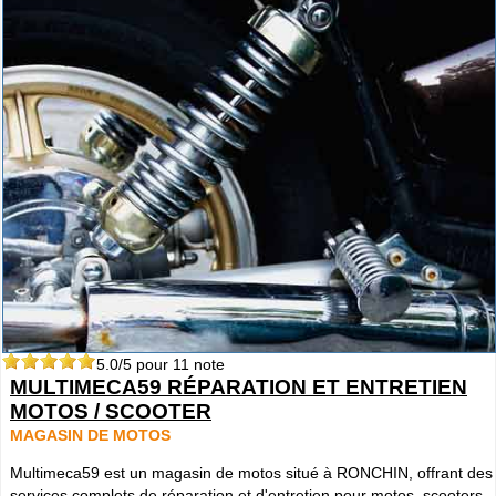
5.0
/5 pour
11
note
MULTIMECA59 RÉPARATION ET ENTRETIEN
MOTOS / SCOOTER
MAGASIN DE MOTOS
Multimeca59 est un magasin de motos situé à RONCHIN, offrant des
services complets de réparation et d'entretien pour motos, scooters