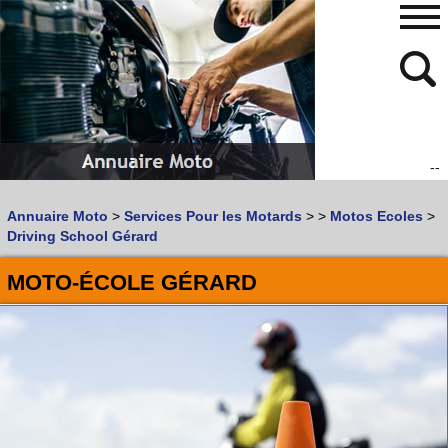
--
480
768
Annuaire Moto
>
Services Pour les Motards
>
>
Motos Ecoles
>
Vous recherchez un garage
MOTO
ou
SCOOTER
?
Driving School Gérard
Quoi :
MOTO-ÉCOLE GÉRARD
Recherche avancée
Où :
Trouver un garage Moto !
Retrouvez dans votre VILLE
les bonnes adresses de
L'ANNUAIRE MOTO & SCOOTER