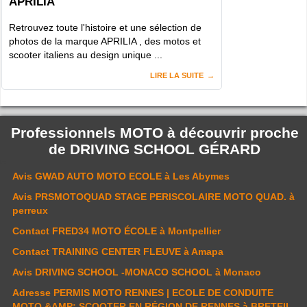
APRILIA
Retrouvez toute l'histoire et une sélection de
photos de la marque APRILIA , des motos et
scooter italiens au design unique ...
LIRE LA SUITE
Professionnels MOTO à découvrir proche
de
DRIVING SCHOOL GÉRARD
Avis
GWAD AUTO MOTO ECOLE
à Les Abymes
Avis
PRSMOTOQUAD STAGE PERISCOLAIRE MOTO QUAD.
à
perreux
Contact
FRED34 MOTO ÉCOLE
à Montpellier
Contact
TRAINING CENTER FLEUVE
à Amapa
Avis
DRIVING SCHOOL -MONACO SCHOOL
à Monaco
Adresse
PERMIS MOTO RENNES | ECOLE DE CONDUITE
MOTO &AMP; SCOOTER EN RÉGION DE RENNES
à BRETEIL