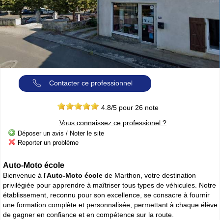
Cliquer sur la 1ere lettre du nom de votre ville pour voir notre
SÉLECTION d'adresses :
A
B
C
D
E
F
G
(188)
(314)
(380)
(83)
(80)
(94)
(119)
H
I
J
K
L
M
N
(52)
(31)
(32)
(5)
(458)
(76)
(295)
O
P
Q
R
S
T
U
(47)
(227)
(18)
(128)
(571)
(102)
(12)
V
W
X
Y
(201)
(22)
(1)
(13)
Contacter ce professionnel
Catégories
ANNUAIRE MOTOS
4.8
/5 pour
26
note
»
Toutes les infos sur les marques de
MOTO & SCOOTER
par pays
Vous connaissez ce professionel ?
»
Ou trouver un garage
MOTOS ou SCOOTERS
, un magasin prés
Déposer un avis / Noter le site
de chez vous ?
Reporter un problème
»
Retrouvez toutes les informations pratiques pour les
MOTARDS
»
Envie de se mesurer aux autre ? toutes les infos sur la
compétition moto
Auto-Moto école
Bienvenue à l'
Auto-Moto école
de Marthon, votre destination
privilégiée pour apprendre à maîtriser tous types de véhicules. Notre
Espace professionnels
MOTO
établissement, reconnu pour son excellence, se consacre à fournir
Gestion de votre compte PRO
une formation complète et personnalisée, permettant à chaque élève
de gagner en confiance et en compétence sur la route.