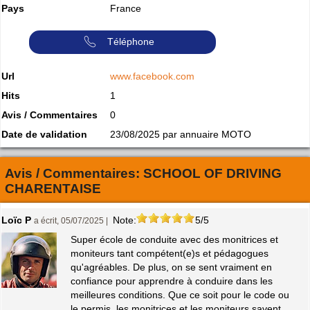
Pays
France
Téléphone
Url
www.facebook.com
Hits
1
Avis / Commentaires
0
Date de validation
23/08/2025 par annuaire MOTO
Avis / Commentaires:
SCHOOL OF DRIVING
CHARENTAISE
Loïc P
Note:
5/5
a écrit, 05/07/2025 |
Super école de conduite avec des monitrices et
moniteurs tant compétent(e)s et pédagogues
qu'agréables. De plus, on se sent vraiment en
confiance pour apprendre à conduire dans les
meilleures conditions. Que ce soit pour le code ou
le permis, les monitrices et les moniteurs savent