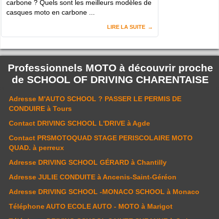
carbone ? Quels sont les meilleurs modèles de
casques moto en carbone ...
LIRE LA SUITE
Professionnels MOTO à découvrir proche
de
SCHOOL OF DRIVING CHARENTAISE
Adresse
M'AUTO SCHOOL ? PASSER LE PERMIS DE
CONDUIRE
à Tours
Contact
DRIVING SCHOOL L'DRIVE
à Agde
Contact
PRSMOTOQUAD STAGE PERISCOLAIRE MOTO
QUAD.
à perreux
Adresse
DRIVING SCHOOL GÉRARD
à Chantilly
Adresse
JULIE CONDUITE
à Ancenis-Saint-Géréon
Adresse
DRIVING SCHOOL -MONACO SCHOOL
à Monaco
Téléphone
AUTO ECOLE AUTO - MOTO
à Marigot