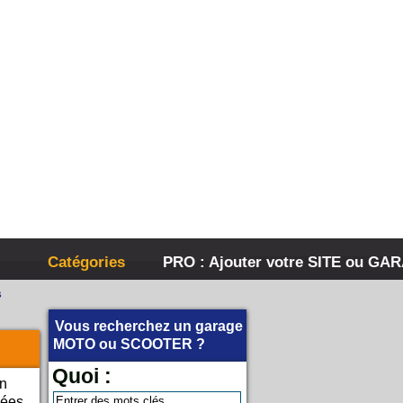
Catégories
PRO : Ajouter votre SITE ou GA
s
Vous recherchez un garage
MOTO
ou
SCOOTER
?
Quoi :
on
ées.