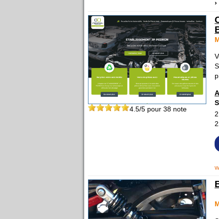
›
M
V
S
p
A
S
4.5
/5 pour
38
note
2
2
w
M