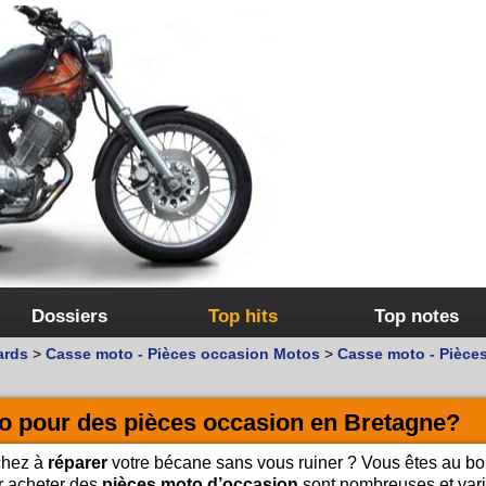
Dossiers
Top hits
Top notes
ards
>
Casse moto - Pièces occasion Motos
>
Casse moto - Pièce
o pour des pièces occasion en Bretagne?
chez à
réparer
votre bécane sans vous ruiner ? Vous êtes au b
ur acheter des
pièces moto d’occasion
sont nombreuses et vari