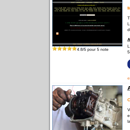
M
T
L
d
A
L
4.8
/5 pour
5
note
5
e
V
e
l