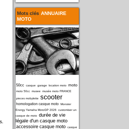
Mots clés
ANNUAIRE
MOTO
moto
50cc
casque
garage
location moto
moto 50cc
musee
musée moto FRANCE
scooter
pieces mobylette
homologation casque moto
Monster
Energy Yamaha MotoGP 2026
customiser un
durée de vie
casque de moto
légale d'un casque moto
s.
accessoire casque moto
casque