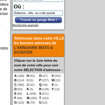
idera
Où :
e de
icher
Trouver un garage Moto !
.
Recherche avancée
Retrouvez dans votre VILLE
les bonnes adresses de
L'ANNUAIRE MOTO &
motos
SCOOTER
Cliquer sur la 1ere lettre du
nom de votre ville pour voir
notre SÉLECTION d'adresses :
A
H
O
V
(188)
(52)
(47)
(201)
B
I
P
W
(314)
(31)
(227)
(22)
C
J
Q
X
(380)
(32)
(18)
(1)
D
K
R
Y
(83)
(5)
(128)
(13)
E
L
S
(80)
(458)
(571)
F
M
T
(94)
(295)
(102)
G
N
U
(119)
(76)
(12)