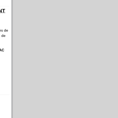
NT
ès de
x de
AC