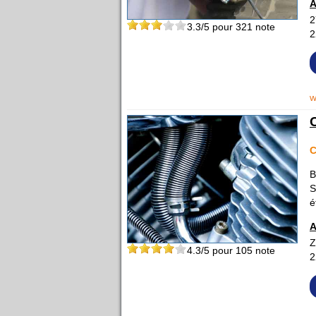
A
2
3.3
/5 pour
321
note
2
w
B
S
é
A
Z
4.3
/5 pour
105
note
2