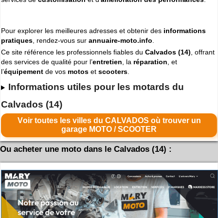
Pour explorer les meilleures adresses et obtenir des
informations
pratiques
, rendez-vous sur
annuaire-moto.info
.
Ce site référence les professionnels fiables du
Calvados (14)
, offrant
des services de qualité pour l’
entretien
, la
réparation
, et
l’
équipement
de vos
motos
et
scooters
.
Informations utiles pour les motards du
Calvados (14)
Voir toutes les villes du CALVADOS où trouver un
garage MOTO / SCOOTER
Ou acheter une moto dans le Calvados (14) :