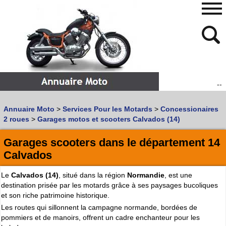
--
480
768
Annuaire Moto
>
Services Pour les Motards
>
Concessionaires
Vous recherchez un garage
MOTO
ou
SCOOTER
?
2 roues
>
Garages motos et scooters Calvados (14)
Quoi :
Garages scooters dans le département 14
Recherche avancée
Calvados
Où :
Le
Calvados (14)
, situé dans la région
Normandie
, est une
Trouver un garage Moto !
destination prisée par les motards grâce à ses paysages bucoliques
et son riche patrimoine historique.
Retrouvez dans votre VILLE
Les routes qui sillonnent la campagne normande, bordées de
les bonnes adresses de
L'ANNUAIRE MOTO & SCOOTER
pommiers et de manoirs, offrent un cadre enchanteur pour les