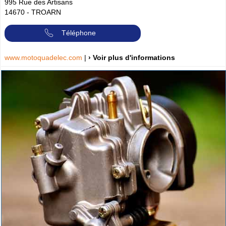
995 Rue des Artisans
14670
-
TROARN
Téléphone
www.motoquadelec.com
|
› Voir plus d'informations