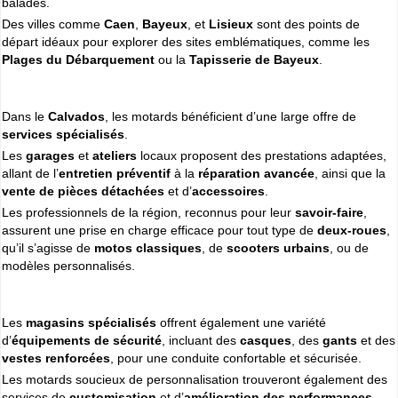
balades.
Cliquer sur la 1ere lettre du nom de votre ville pour voir notre
Des villes comme
Caen
,
Bayeux
, et
Lisieux
sont des points de
SÉLECTION d'adresses :
départ idéaux pour explorer des sites emblématiques, comme les
A
B
C
D
E
F
G
(188)
(314)
(380)
(83)
(80)
(94)
(119)
Plages du Débarquement
ou la
Tapisserie de Bayeux
.
H
I
J
K
L
M
N
(52)
(31)
(32)
(5)
(458)
(76)
(295)
O
P
Q
R
S
T
U
(47)
(227)
(18)
(128)
(571)
(102)
(12)
Dans le
Calvados
, les motards bénéficient d’une large offre de
V
W
X
Y
services spécialisés
.
(201)
(22)
(1)
(13)
Les
garages
et
ateliers
locaux proposent des prestations adaptées,
allant de l’
entretien préventif
à la
réparation avancée
, ainsi que la
Espace professionnels
MOTO
vente de pièces détachées
et d’
accessoires
.
Gestion de votre compte PRO
Les professionnels de la région, reconnus pour leur
savoir-faire
,
assurent une prise en charge efficace pour tout type de
deux-roues
,
qu’il s’agisse de
motos classiques
, de
scooters urbains
, ou de
modèles personnalisés.
Les
magasins spécialisés
offrent également une variété
d’
équipements de sécurité
, incluant des
casques
, des
gants
et des
vestes renforcées
, pour une conduite confortable et sécurisée.
Les motards soucieux de personnalisation trouveront également des
services de
customisation
et d’
amélioration des performances
.