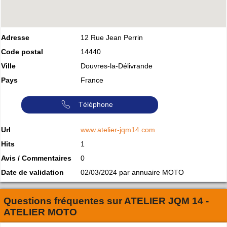
Adresse
12 Rue Jean Perrin
Code postal
14440
Ville
Douvres-la-Délivrande
Pays
France
Téléphone
Url
www.atelier-jqm14.com
Hits
1
Avis / Commentaires
0
Date de validation
02/03/2024 par annuaire MOTO
Questions fréquentes sur
ATELIER JQM 14 -
ATELIER MOTO