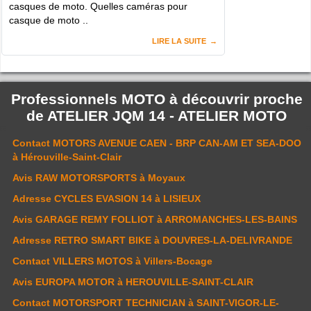
casques de moto. Quelles caméras pour
casque de moto ..
LIRE LA SUITE
Professionnels MOTO à découvrir proche
de
ATELIER JQM 14 - ATELIER MOTO
Contact
MOTORS AVENUE CAEN - BRP CAN-AM ET SEA-DOO
à Hérouville-Saint-Clair
Avis
RAW MOTORSPORTS
à Moyaux
Adresse
CYCLES EVASION 14
à LISIEUX
Avis
GARAGE REMY FOLLIOT
à ARROMANCHES-LES-BAINS
Adresse
RETRO SMART BIKE
à DOUVRES-LA-DELIVRANDE
Contact
VILLERS MOTOS
à Villers-Bocage
Avis
EUROPA MOTOR
à HEROUVILLE-SAINT-CLAIR
Contact
MOTORSPORT TECHNICIAN
à SAINT-VIGOR-LE-