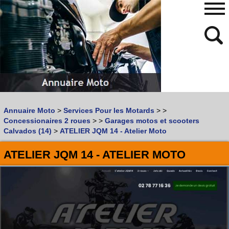
480
768
Annuaire Moto
>
Services Pour les Motards
>
>
Vous recherchez un garage
MOTO
ou
SCOOTER
?
Concessionaires 2 roues
>
>
Garages motos et scooters
Quoi :
Calvados (14)
>
ATELIER JQM 14 - Atelier Moto
Recherche avancée
ATELIER JQM 14 - ATELIER MOTO
Où :
Trouver un garage Moto !
Retrouvez dans votre VILLE
les bonnes adresses de
L'ANNUAIRE MOTO & SCOOTER