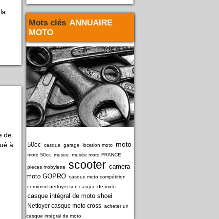
 la
Mots clés
ANNUAIRE
MOTO
e de
moto
tué à
50cc
casque
garage
location moto
moto 50cc
musee
musée moto FRANCE
scooter
caméra
pieces mobylette
moto GOPRO
casque moto compétition
comment nettoyer son casque de moto
casque intégral de moto shoei
Nettoyer casque moto cross
acheter un
casque intégral de moto