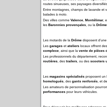
routes sinueuses, ses paysages diversifiés
Entre montagnes, champs de lavande et vil
balades à moto.
Des villes comme
Valence
,
Montélimar
, 
les
Baronnies provençales
, ou la
Drôme
Les motards de la
Drôme
disposent d’un
Les
garages
et
ateliers
locaux offrent des
complexe
, ainsi que la
vente de pièces 
Les professionnels du département, reco
routières
, des
trailers
, ou des
scooters 
Les
magasins spécialisés
proposent un l
homologués
, des
gants renforcés
, et d
Les amateurs de personnalisation pourron
performances
pour leurs véhicules.
Pour découvrir les meilleures adresses et