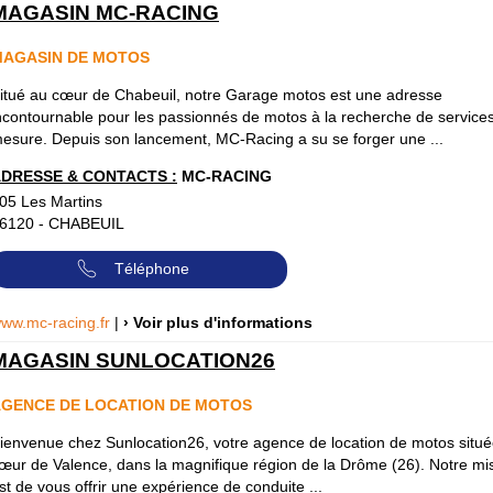
MAGASIN MC-RACING
MAGASIN DE MOTOS
itué au cœur de Chabeuil, notre Garage motos est une adresse
ncontournable pour les passionnés de motos à la recherche de services
esure. Depuis son lancement, MC-Racing a su se forger une ...
DRESSE & CONTACTS :
MC-RACING
05 Les Martins
6120
-
CHABEUIL
Téléphone
ww.mc-racing.fr
|
› Voir plus d'informations
MAGASIN SUNLOCATION26
GENCE DE LOCATION DE MOTOS
ienvenue chez Sunlocation26, votre agence de location de motos situ
œur de Valence, dans la magnifique région de la Drôme (26). Notre mi
st de vous offrir une expérience de conduite ...