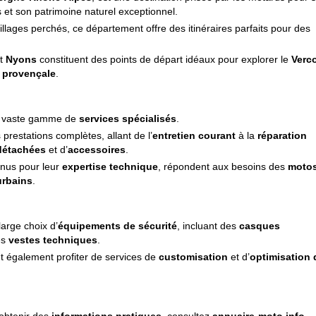
 et son patrimoine naturel exceptionnel.
lages perchés, ce département offre des itinéraires parfaits pour des
et
Nyons
constituent des points de départ idéaux pour explorer le
Verc
 provençale
.
e vaste gamme de
services spécialisés
.
 prestations complètes, allant de l’
entretien courant
à la
réparation
détachées
et d’
accessoires
.
nnus pour leur
expertise technique
, répondent aux besoins des
moto
urbains
.
arge choix d’
équipements de sécurité
, incluant des
casques
es
vestes techniques
.
t également profiter de services de
customisation
et d’
optimisation 
 obtenir des
informations pratiques
, consultez
annuaire-moto.info
.