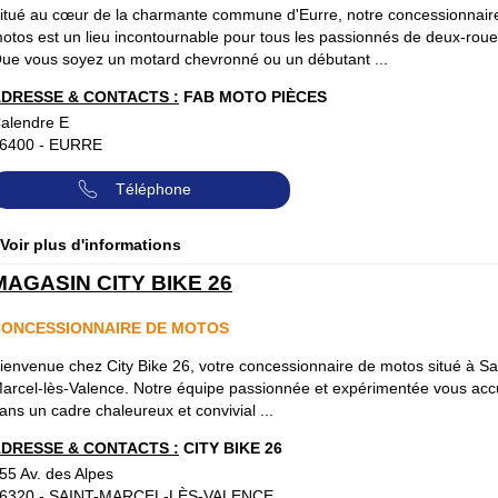
itué au cœur de la charmante commune d'Eurre, notre concessionnair
otos est un lieu incontournable pour tous les passionnés de deux-roue
ue vous soyez un motard chevronné ou un débutant ...
DRESSE & CONTACTS :
FAB MOTO PIÈCES
alendre E
6400
-
EURRE
Téléphone
 Voir plus d'informations
MAGASIN CITY BIKE 26
ONCESSIONNAIRE DE MOTOS
ienvenue chez City Bike 26, votre concessionnaire de motos situé à Sa
arcel-lès-Valence. Notre équipe passionnée et expérimentée vous accu
ans un cadre chaleureux et convivial ...
DRESSE & CONTACTS :
CITY BIKE 26
55 Av. des Alpes
6320
-
SAINT-MARCEL-LÈS-VALENCE