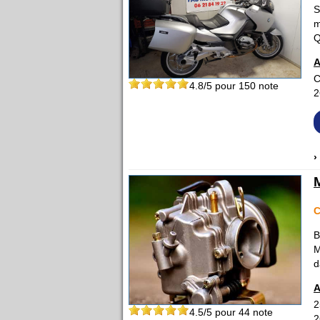
S
m
Q
A
C
4.8
/5 pour
150
note
2
›
C
B
M
d
A
2
4.5
/5 pour
44
note
2