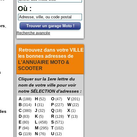
Où :
ors
,
Trouver un garage Moto !
Recherche avancée
Retrouvez dans votre VILLE
les bonnes adresses de
L'ANNUAIRE MOTO &
SCOOTER
s
Cliquer sur la 1ere lettre du
nom de votre ville pour voir
notre SÉLECTION d'adresses :
A
H
O
V
(188)
(52)
(47)
(201)
B
I
P
W
(314)
(31)
(227)
(22)
C
J
Q
X
des
(380)
(32)
(18)
(1)
D
K
R
Y
(83)
(5)
(128)
(13)
E
L
S
(80)
(458)
(571)
F
M
T
(94)
(295)
(102)
G
N
U
(119)
(76)
(12)