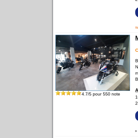
w
B
N
m
B
A
4.7
/5 pour
550
note
1
2
›