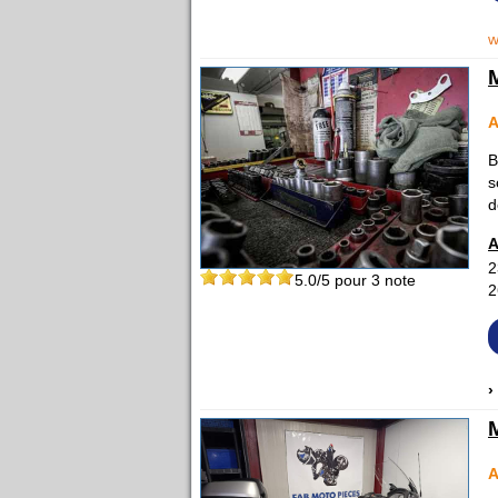
w
A
B
s
d
A
2
5.0
/5 pour
3
note
2
›
A