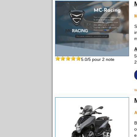
S
i
m
A
5
5.0
/5 pour
2
note
2
w
A
B
c
e