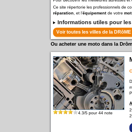
Ce site répertorie les professionnels de c
réparation
, et l’
équipement
de votre
mot
Informations utiles pour le
Ou acheter une moto dans la Drôme
C
D
m
P
A
2
4.3
/5 pour
44
note
2