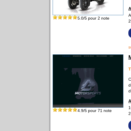
A
A
5.0
/5 pour
2
note
2
s
T
C
d
d
A
1
4.9
/5 pour
71
note
2