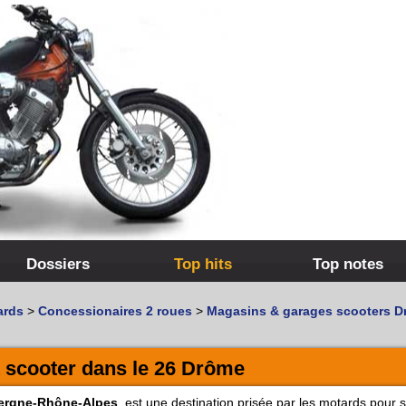
Dossiers
Top hits
Top notes
ards
>
Concessionaires 2 roues
>
Magasins & garages scooters 
 scooter dans le 26 Drôme
ergne-Rhône-Alpes
, est une destination prisée par les motards pour 