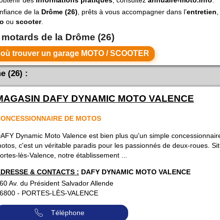
onfiance de la
Drôme (26)
, prêts à vous accompagner dans l’
entretien
,
o
ou
scooter
.
s motards de la Drôme (26)
Voir toutes les villes de la DRôME où trouver un garage MOTO / SCOOTER
 (26) :
MAGASIN DAFY DYNAMIC MOTO VALENCE
ONCESSIONNAIRE DE MOTOS
AFY Dynamic Moto Valence est bien plus qu'un simple concessionnair
otos, c'est un véritable paradis pour les passionnés de deux-roues. Si
ortes-lès-Valence, notre établissement ...
DRESSE & CONTACTS :
DAFY DYNAMIC MOTO VALENCE
60 Av. du Président Salvador Allende
6800
-
PORTES-LÈS-VALENCE
Téléphone