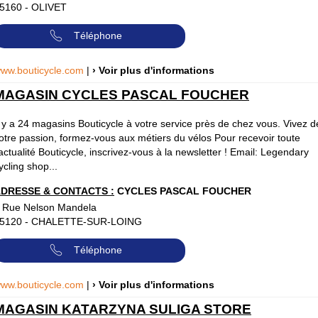
5160
-
OLIVET
Téléphone
ww.bouticycle.com
|
› Voir plus d'informations
MAGASIN CYCLES PASCAL FOUCHER
l y a 24 magasins Bouticycle à votre service près de chez vous. Vivez d
otre passion, formez-vous aux métiers du vélos Pour recevoir toute
'actualité Bouticycle, inscrivez-vous à la newsletter ! Email: Legendary
ycling shop...
DRESSE & CONTACTS :
CYCLES PASCAL FOUCHER
 Rue Nelson Mandela
5120
-
CHALETTE-SUR-LOING
Téléphone
ww.bouticycle.com
|
› Voir plus d'informations
MAGASIN KATARZYNA SULIGA STORE