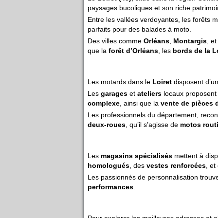
paysages bucoliques et son riche patrimoi
Entre les vallées verdoyantes, les forêts m
parfaits pour des balades à moto.
Des villes comme
Orléans
,
Montargis
, e
que la
forêt d’Orléans
, les
bords de la L
Les motards dans le
Loiret
disposent d’un
Les
garages
et
ateliers
locaux proposent d
complexe
, ainsi que la
vente de pièces 
Les professionnels du département, reco
deux-roues
, qu’il s’agisse de
motos rout
Les
magasins spécialisés
mettent à dispo
homologués
, des
vestes renforcées
, e
Les passionnés de personnalisation trouv
performances
.
Pour explorer les meilleures adresses et 