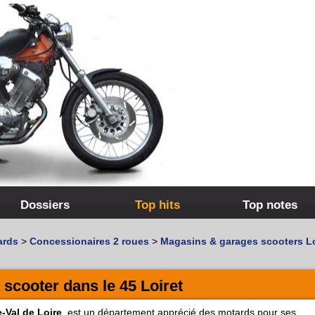
Dossiers
Top hits
Top notes
ards
>
Concessionaires 2 roues
>
Magasins & garages scooters Lo
scooter dans le 45 Loiret
-Val de Loire
, est un département apprécié des motards pour ses