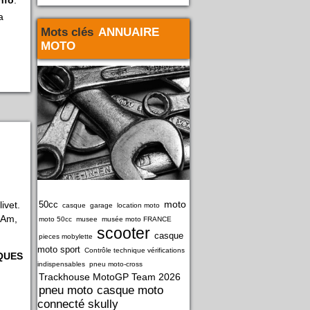
la
Mots clés
ANNUAIRE
MOTO
moto
ivet.
50cc
casque
garage
location moto
-Am,
moto 50cc
musee
musée moto FRANCE
scooter
casque
pieces mobylette
moto sport
Contrôle technique vérifications
QUES
indispensables
pneu moto-cross
Trackhouse MotoGP Team 2026
pneu moto
casque moto
connecté skully