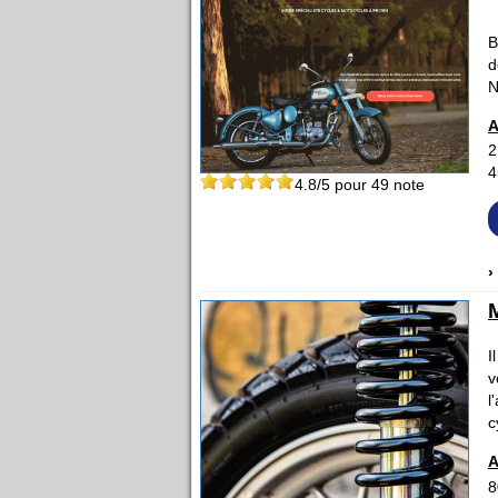
B
d
N
A
2
4
4.8
/5 pour
49
note
›
I
v
l
c
A
8