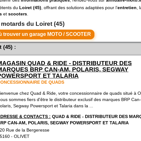
pétents du
Loiret (45)
, offrant des solutions adaptées pour l’
entretien
, 
s
et
scooters
.
 motards du Loiret (45)
r toutes les villes du LOIRET où trouver un garage MOTO / SCOOTER
 (45) :
MAGASIN QUAD & RIDE - DISTRIBUTEUR DES
MARQUES BRP CAN-AM, POLARIS, SEGWAY
POWERSPORT ET TALARIA
ONCESSIONNAIRE DE QUADS
ienvenue chez Quad & Ride, votre concessionnaire de quads situé à Ol
ous sommes fiers d'être le distributeur exclusif des marques BRP Can
olaris, Segway Powersport et Talaria dans la ...
DRESSE & CONTACTS :
QUAD & RIDE - DISTRIBUTEUR DES MAR
RP CAN-AM, POLARIS, SEGWAY POWERSPORT ET TALARIA
20 Rue de la Bergeresse
5160
-
OLIVET