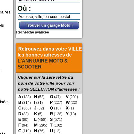
Où :
raires
els
Trouver un garage Moto !
Recherche avancée
Retrouvez dans votre VILLE
les bonnes adresses de
L'ANNUAIRE MOTO &
SCOOTER
e
Cliquer sur la 1ere lettre du
nom de votre ville pour voir
notre SÉLECTION d'adresses :
A
H
O
V
(188)
(52)
(47)
(201)
isée.
B
I
P
W
(314)
(31)
(227)
(22)
C
J
Q
X
s
(380)
(32)
(18)
(1)
D
K
R
Y
(83)
(5)
(128)
(13)
E
L
S
(80)
(458)
(571)
F
M
T
(94)
(295)
(102)
G
N
U
(119)
(76)
(12)
nfo
.