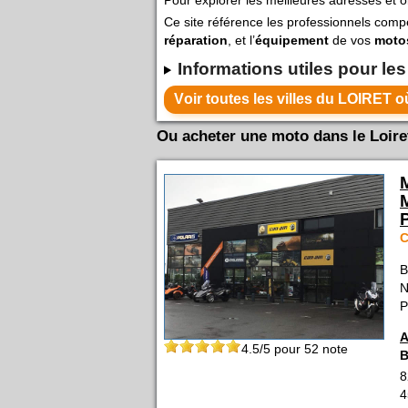
Ce site référence les professionnels com
réparation
, et l’
équipement
de vos
moto
Informations utiles pour les
Voi
Ou acheter une moto dans le Loiret
C
B
N
P
A
4.5
/5 pour
52
note
B
8
4