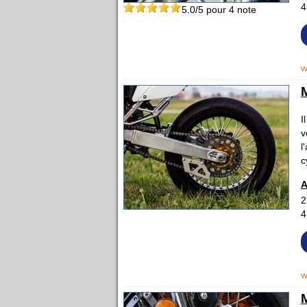
4
5.0
/5 pour
4
note
w
I
v
l
c
A
2
4
w