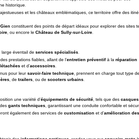
ne historique.
ajestueuses et les châteaux emblématiques, ce territoire offre des itiné
t
Gien
constituent des points de départ idéaux pour explorer des sites t
oire
, ou encore le
Château de Sully-sur-Loire
.
 large éventail de
services spécialisés
.
es prestations fiables, allant de l’
entretien préventif
à la
réparation
détachées
et d’
accessoires
.
nnus pour leur
savoir-faire technique
, prennent en charge tout type d
ières
, de
trailers
, ou de
scooters urbains
.
sition une variété d’
équipements de sécurité
, tels que des
casques
t des
gants techniques
, garantissant une conduite confortable et sécur
eront également des services de
customisation
et d’
amélioration de
obtenir des
informations pratiques
, rendez-vous sur
annuaire-moto.i