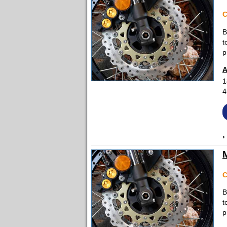
C
B
t
p
A
1
4
›
C
B
t
p