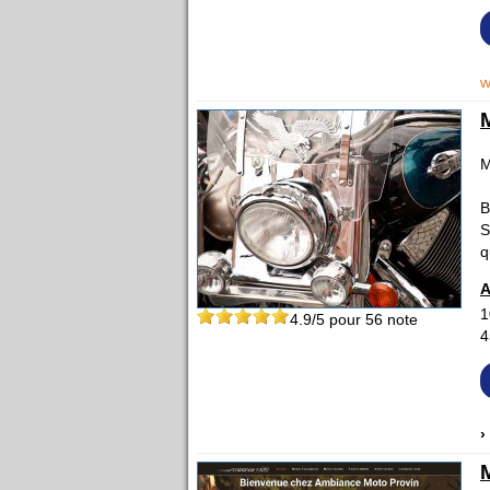
w
M
B
S
q
A
1
4.9
/5 pour
56
note
4
›