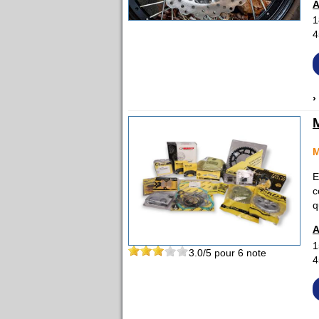
A
1
4
›
M
E
c
q
A
1
3.0
/5 pour
6
note
4