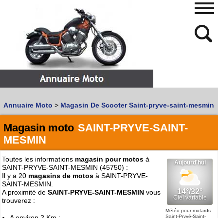
480
768
Annuaire Moto
>
Magasin De Scooter Saint-pryve-saint-mesmin
Vous recherchez un garage
MOTO
ou
SCOOTER
?
Quoi :
Magasin moto
SAINT-PRYVE-SAINT-
MESMIN
Recherche avancée
Où :
Toutes les informations
magasin pour motos
à
SAINT-PRYVE-SAINT-MESMIN (45750) :
Trouver un garage Moto !
Il y a 20
magasins de motos
à SAINT-PRYVE-
SAINT-MESMIN.
A proximité de
SAINT-PRYVE-SAINT-MESMIN
vous
Retrouvez dans votre VILLE
trouverez :
les bonnes adresses de
L'ANNUAIRE MOTO & SCOOTER
Météo pour motards
Saint-Pryvé-Saint-
A environ 2 Km :