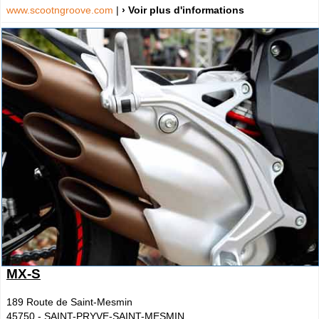
www.scootngroove.com
|
› Voir plus d'informations
MX-S
189 Route de Saint-Mesmin
45750
-
SAINT-PRYVE-SAINT-MESMIN