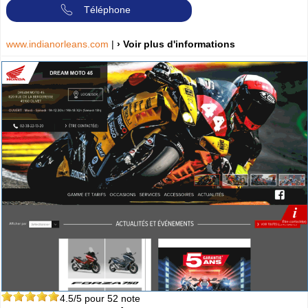
Téléphone
www.indianorleans.com
|
› Voir plus d'informations
4.5
/5 pour
52
note