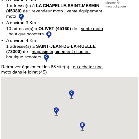
Mesmin
©
Cliquer sur la 1ere lettre du nom de votre ville pour voir notre
1 adresse(s) à
LA CHAPELLE-SAINT-MESMIN
meteocity.com
SÉLECTION d'adresses :
(45380)
de :
revendeur moto , vente équipement
moto
A
B
C
D
E
F
G
(188)
(314)
(380)
(83)
(80)
(94)
(119)
A environ 3 Km :
H
I
J
K
L
M
N
(52)
(31)
(32)
(5)
(458)
(76)
10 adresse(s) à
OLIVET (45160)
de :
vente moto
(295)
, boutique scooters
O
P
Q
R
S
T
U
(47)
(227)
(18)
(128)
(571)
(102)
(12)
A environ 4 Km :
V
W
X
Y
1 adresse(s) à
SAINT-JEAN-DE-LA-RUELLE
(201)
(22)
(1)
(13)
(73300)
de :
magasin équipement scooter ,
boutique scooters
Catégories
ANNUAIRE MOTOS
Retrouver également les 83 site(s) :
ou acheter une
moto dans le loiret (45)
»
Toutes les infos sur les marques de
MOTO & SCOOTER
par pays
»
Ou trouver un garage
MOTOS ou SCOOTERS
, un magasin prés
de chez vous ?
»
Retrouvez toutes les informations pratiques pour les
MOTARDS
»
Envie de se mesurer aux autre ? toutes les infos sur la
compétition moto
Espace professionnels
MOTO
Gestion de votre compte PRO