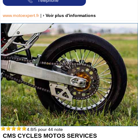
Téléphone
www.motoexpert.fr
|
› Voir plus d'informations
4.8
/5 pour
44
note
CMS CYCLES MOTOS SERVICES