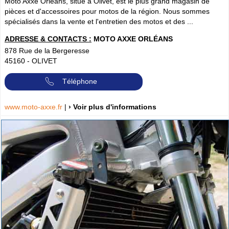
Moto Axxe Orléans, situé à Olivet, est le plus grand magasin de
pièces et d'accessoires pour motos de la région. Nous sommes
spécialisés dans la vente et l'entretien des motos et des ...
ADRESSE & CONTACTS :
MOTO AXXE ORLÉANS
878 Rue de la Bergeresse
45160
-
OLIVET
Téléphone
www.moto-axxe.fr
|
› Voir plus d'informations