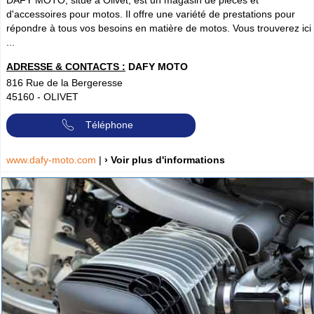
DAFY MOTO, situé à Olivet, est un magasin de pièces et
d'accessoires pour motos. Il offre une variété de prestations pour
répondre à tous vos besoins en matière de motos. Vous trouverez ici
...
ADRESSE & CONTACTS :
DAFY MOTO
816 Rue de la Bergeresse
45160
-
OLIVET
Téléphone
www.dafy-moto.com
|
› Voir plus d'informations