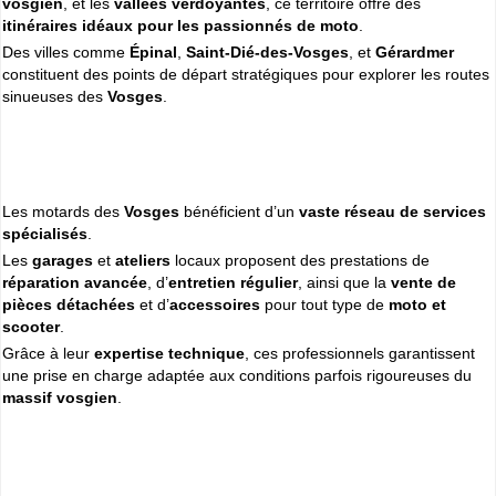
vosgien
, et les
vallées verdoyantes
, ce territoire offre des
Cliquer sur la 1ere lettre du nom de votre ville pour voir notre
itinéraires idéaux pour les passionnés de moto
.
SÉLECTION d'adresses :
Des villes comme
Épinal
,
Saint-Dié-des-Vosges
, et
Gérardmer
A
B
C
D
E
F
G
(188)
(314)
(380)
(83)
(80)
(94)
(119)
constituent des points de départ stratégiques pour explorer les routes
H
I
J
K
L
M
N
sinueuses des
Vosges
.
(52)
(31)
(32)
(5)
(458)
(76)
(295)
O
P
Q
R
S
T
U
(47)
(227)
(18)
(128)
(571)
(102)
(12)
V
W
X
Y
(201)
(22)
(1)
(13)
Les motards des
Vosges
bénéficient d’un
vaste réseau de services
Espace professionnels
MOTO
spécialisés
.
Les
Gestion de votre compte PRO
garages
et
ateliers
locaux proposent des prestations de
réparation avancée
, d’
entretien régulier
, ainsi que la
vente de
pièces détachées
et d’
accessoires
pour tout type de
moto et
scooter
.
Grâce à leur
expertise technique
, ces professionnels garantissent
une prise en charge adaptée aux conditions parfois rigoureuses du
massif vosgien
.