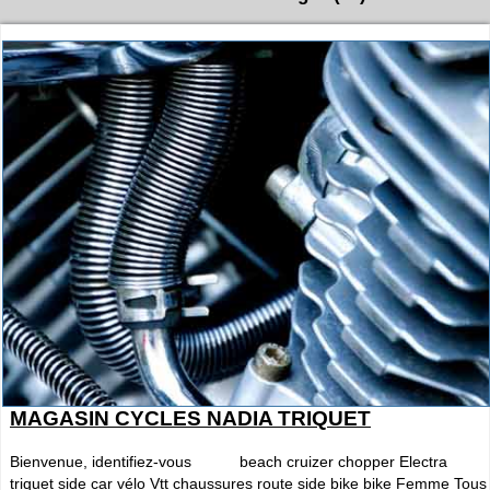
MAGASIN CYCLES NADIA TRIQUET
Bienvenue, identifiez-vous beach cruizer chopper Electra
triquet side car vélo Vtt chaussures route side bike bike Femme Tous