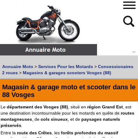
--
480
768
Annuaire Moto
>
Services Pour les Motards
>
Concessionaires
Vous recherchez un garage
MOTO
ou
SCOOTER
?
2 roues
>
Magasins & garages scooters Vosges (88)
Quoi :
Magasin & garage moto et scooter dans le
Recherche avancée
88 Vosges
Où :
Le
département des Vosges (88)
, situé en
région Grand Est
, est
Trouver un garage Moto !
une destination incontournable pour les motards en quête de
routes
montagneuses
, de
cols sinueux
, et de
paysages naturels
préservés
.
Retrouvez dans votre VILLE
les bonnes adresses de
L'ANNUAIRE MOTO & SCOOTER
Entre la
route des Crêtes
, les
forêts profondes du massif