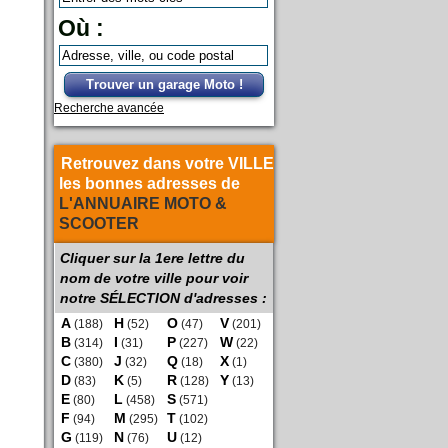
Où :
Trouver un garage Moto !
Recherche avancée
Retrouvez dans votre VILLE
les bonnes adresses de
L'ANNUAIRE MOTO &
SCOOTER
Cliquer sur la 1ere lettre du
nom de votre ville pour voir
notre SÉLECTION d'adresses :
A
H
O
V
(188)
(52)
(47)
(201)
B
I
P
W
(314)
(31)
(227)
(22)
C
J
Q
X
(380)
(32)
(18)
(1)
D
K
R
Y
(83)
(5)
(128)
(13)
E
L
S
(80)
(458)
(571)
F
M
T
(94)
(295)
(102)
G
N
U
(119)
(76)
(12)