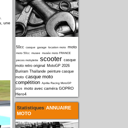
.
u, une
moto
50cc
casque
garage
location moto
moto 50cc
musee
musée moto FRANCE
scooter
casque
pieces mobylette
moto retro original
MotoGP 2026
Buriram Thaïlande
peinture casque
casque moto
moto
compétition
Aprilia Racing MotoGP
moto avec caméra GOPRO
2026
Hero4
Statistiques
ANNUAIRE
MOTO