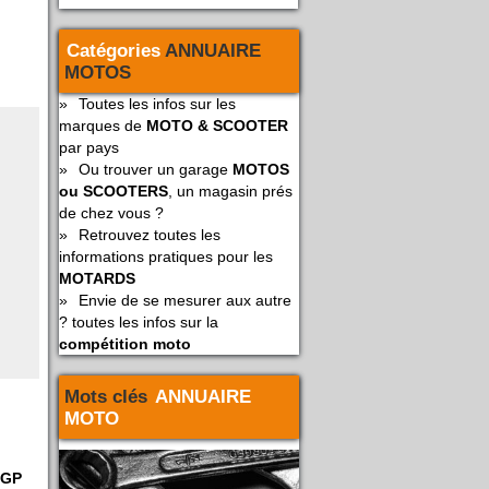
Catégories
ANNUAIRE
MOTOS
»
Toutes les infos sur les
marques de
MOTO & SCOOTER
par pays
»
Ou trouver un garage
MOTOS
ou SCOOTERS
, un magasin prés
de chez vous ?
»
Retrouvez toutes les
informations pratiques pour les
MOTARDS
»
Envie de se mesurer aux autre
? toutes les infos sur la
compétition moto
Mots clés
ANNUAIRE
MOTO
oGP