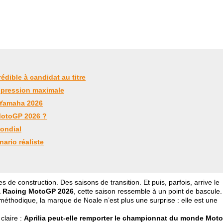
édible à candidat au titre
: pression maximale
t Yamaha 2026
 MotoGP 2026 ?
mondial
ario réaliste
 de construction. Des saisons de transition. Et puis, parfois, arrive le
ia Racing MotoGP 2026
, cette saison ressemble à un point de bascule.
méthodique, la marque de Noale n’est plus une surprise : elle est une
claire :
Aprilia peut-elle remporter le championnat du monde Mot