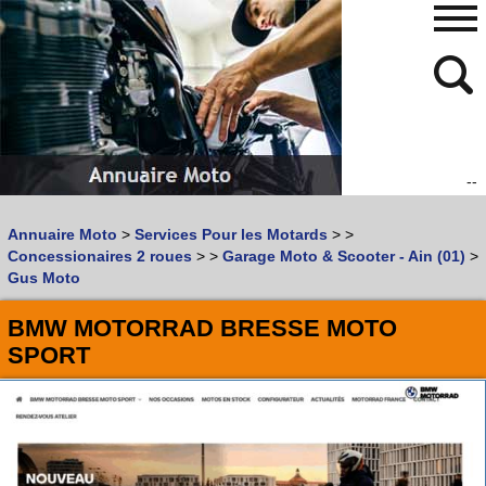
--
480
768
Annuaire Moto
>
Services Pour les Motards
>
>
Vous recherchez un garage
MOTO
ou
SCOOTER
?
Concessionaires 2 roues
>
>
Garage Moto & Scooter - Ain (01)
>
Quoi :
Gus Moto
Recherche avancée
BMW MOTORRAD BRESSE MOTO
Où :
SPORT
Trouver un garage Moto !
Retrouvez dans votre VILLE
les bonnes adresses de
L'ANNUAIRE MOTO & SCOOTER