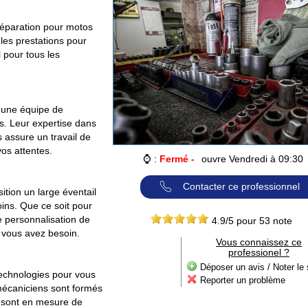
réparation pour motos
les prestations pour
l pour tous les
r une équipe de
s. Leur expertise dans
 assure un travail de
vos attentes.
⌚ :
Fermé -
ouvre Vendredi à 09:30
Contacter ce professionnel
tion un large éventail
ins. Que ce soit pour
e personnalisation de
4.9
/5 pour
53
note
t vous avez besoin.
Vous connaissez ce
professionel ?
Déposer un avis / Noter le 
 technologies pour vous
Reporter un problème
 mécaniciens sont formés
t sont en mesure de