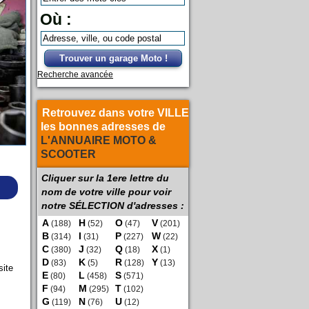
Où :
Trouver un garage Moto !
Recherche avancée
Retrouvez dans votre VILLE
les bonnes adresses de
L'ANNUAIRE MOTO &
SCOOTER
Cliquer sur la 1ere lettre du
nom de votre ville pour voir
notre SÉLECTION d'adresses :
A
H
O
V
(188)
(52)
(47)
(201)
B
I
P
W
(314)
(31)
(227)
(22)
C
J
Q
X
(380)
(32)
(18)
(1)
D
K
R
Y
(83)
(5)
(128)
(13)
site
E
L
S
(80)
(458)
(571)
F
M
T
(94)
(295)
(102)
G
N
U
(119)
(76)
(12)