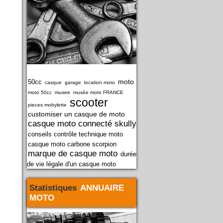
moto
50cc
casque
garage
location moto
moto 50cc
musee
musée moto FRANCE
scooter
pieces mobylette
customiser un casque de moto
casque moto connecté skully
conseils contrôle technique moto
casque moto carbone scorpion
marque de casque moto
durée
de vie légale d'un casque moto
Statistiques
ANNUAIRE
MOTO