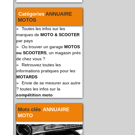
Catégories
ANNUAIRE
MOTOS
»
Toutes les infos sur les
marques de
MOTO & SCOOTER
par pays
»
Ou trouver un garage
MOTOS
ou SCOOTERS
, un magasin prés
de chez vous ?
»
Retrouvez toutes les
informations pratiques pour les
MOTARDS
»
Envie de se mesurer aux autre
? toutes les infos sur la
compétition moto
Mots clés
ANNUAIRE
MOTO