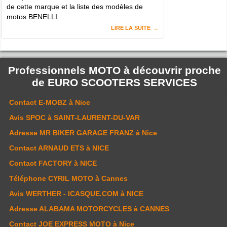
de cette marque et la liste des modèles de
motos BENELLI ...
LIRE LA SUITE
Professionnels MOTO à découvrir proche
de
EURO SCOOTERS SERVICES
Contact
E-MOBZ
à Nice
Avis
SPOC
à SAINT-LAURENT-DU-VAR
Adresse
MR BIKER GARAGE FRANZ
à Nice
Contact
ARNAUD ETS
à NICE
Contact
FACTORY
à NICE
Téléphone
CYRIL MOTO
à Cannes
Avis
WERTHER - ICASQUE.COM
à NICE
Adresse
ALABAMA MOTORCYCLES
à CANNES
Contact
JOE EXPRESS MOTO
à Nice