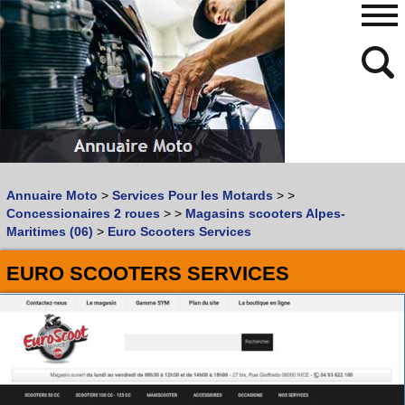
480
768
Annuaire Moto
>
Services Pour les Motards
>
>
Vous recherchez un garage
MOTO
ou
SCOOTER
?
Concessionaires 2 roues
>
>
Magasins scooters Alpes-
Quoi :
Maritimes (06)
>
Euro Scooters Services
Recherche avancée
EURO SCOOTERS SERVICES
Où :
Trouver un garage Moto !
Retrouvez dans votre VILLE
les bonnes adresses de
L'ANNUAIRE MOTO & SCOOTER