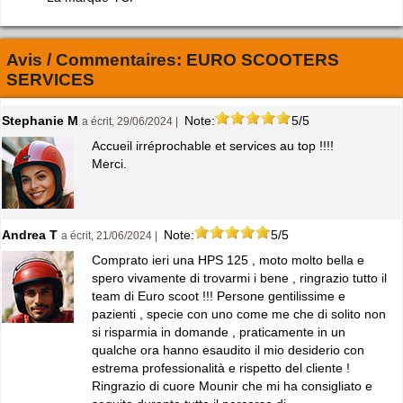
Avis / Commentaires:
EURO SCOOTERS
SERVICES
Stephanie M
Note:
5/5
a écrit, 29/06/2024 |
Accueil irréprochable et services au top !!!!
Merci.
Andrea T
Note:
5/5
a écrit, 21/06/2024 |
Comprato ieri una HPS 125 , moto molto bella e
spero vivamente di trovarmi i bene , ringrazio tutto il
team di Euro scoot !!! Persone gentilissime e
pazienti , specie con uno come me che di solito non
si risparmia in domande , praticamente in un
qualche ora hanno esaudito il mio desiderio con
estrema professionalità e rispetto del cliente !
Ringrazio di cuore Mounir che mi ha consigliato e