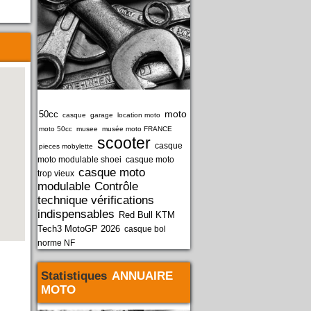
moto
50cc
casque
garage
location moto
moto 50cc
musee
musée moto FRANCE
scooter
casque
pieces mobylette
moto modulable shoei
casque moto
casque moto
trop vieux
modulable
Contrôle
technique vérifications
indispensables
Red Bull KTM
Tech3 MotoGP 2026
casque bol
norme NF
Statistiques
ANNUAIRE
MOTO