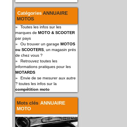
Catégories
ANNUAIRE
MOTOS
»
Toutes les infos sur les
marques de
MOTO & SCOOTER
par pays
»
Ou trouver un garage
MOTOS
ou SCOOTERS
, un magasin prés
de chez vous ?
»
Retrouvez toutes les
informations pratiques pour les
MOTARDS
»
Envie de se mesurer aux autre
? toutes les infos sur la
compétition moto
Mots clés
ANNUAIRE
MOTO