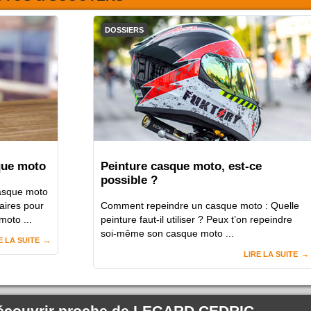
DOSSIERS
que moto
Peinture casque moto, est-ce
possible ?
asque moto
aires pour
Comment repeindre un casque moto : Quelle
moto ...
peinture faut-il utiliser ? Peux t’on repeindre
soi-même son casque moto ...
E LA SUITE
LIRE LA SUITE
écouvrir proche de
LEGARD CEDRIC