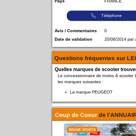
Pays
FRANCE
Téléphone
Avis / Commentaires
0
Date de validation
20/08/2014 par
Questions fréquentes sur
LE
Quelles marques de scooter trouv
Le concessionnaire de motos & scoot
les marques suivantes :
La marque PEUGEOT
Coup de Coeur
de l'
ANNUAI
BRAME SPORTS