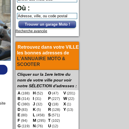
Où :
Trouver un garage Moto !
Recherche avancée
Retrouvez dans votre VILLE
les bonnes adresses de
L'ANNUAIRE MOTO &
SCOOTER
Cliquer sur la 1ere lettre du
nom de votre ville pour voir
notre SÉLECTION d'adresses :
A
H
O
V
(188)
(52)
(47)
(201)
B
I
P
W
(314)
(31)
(227)
(22)
site
C
J
Q
X
(380)
(32)
(18)
(1)
D
K
R
Y
(83)
(5)
(128)
(13)
E
L
S
(80)
(458)
(571)
F
M
T
(94)
(295)
(102)
G
N
U
(119)
(76)
(12)