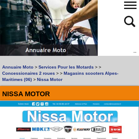
--
480
768
Annuaire Moto
>
Services Pour les Motards
>
>
Vous recherchez un garage
MOTO
ou
SCOOTER
?
Concessionaires 2 roues
>
>
Magasins scooters Alpes-
Quoi :
Maritimes (06)
>
Nissa Motor
Recherche avancée
NISSA MOTOR
Où :
Trouver un garage Moto !
Retrouvez dans votre VILLE
les bonnes adresses de
L'ANNUAIRE MOTO & SCOOTER