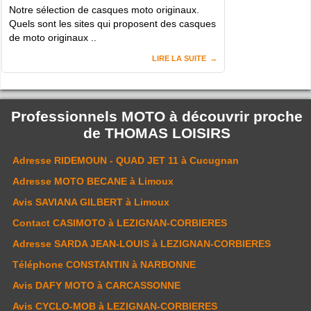
Notre sélection de casques moto originaux.
Quels sont les sites qui proposent des casques
de moto originaux ..
LIRE LA SUITE
Professionnels MOTO à découvrir proche
de
THOMAS LOISIRS
Adresse
RIDEMOUN - QUAD JET 11
à Cucugnan
Adresse
MOTO BECANE
à Limoux
Avis
SAVIANA GILBERT
à Limoux
Contact
CASIMOTO
à LEZIGNAN-CORBIERES
Adresse
SARDA JEAN-LOUIS
à LEZIGNAN-CORBIERES
Téléphone
CONSTANTIN
à NARBONNE
Avis
DAFY MOTO
à CARCASSONNE
Avis
CYCLO-MOB
à LEZIGNAN-CORBIERES