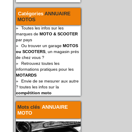
Catégories
ANNUAIRE
MOTOS
»
Toutes les infos sur les
marques de
MOTO & SCOOTER
par pays
»
Ou trouver un garage
MOTOS
ou SCOOTERS
, un magasin prés
de chez vous ?
»
Retrouvez toutes les
informations pratiques pour les
MOTARDS
»
Envie de se mesurer aux autre
? toutes les infos sur la
compétition moto
Mots clés
ANNUAIRE
MOTO