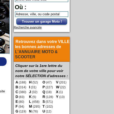
Où :
Trouver un garage Moto !
Recherche avancée
Retrouvez dans votre VILLE
les bonnes adresses de
L'ANNUAIRE MOTO &
SCOOTER
Cliquer sur la 1ere lettre du
nom de votre ville pour voir
notre SÉLECTION d'adresses :
A
H
O
V
(188)
(52)
(47)
(201)
B
I
P
W
(314)
(31)
(227)
(22)
site
C
J
Q
X
(380)
(32)
(18)
(1)
D
K
R
Y
(83)
(5)
(128)
(13)
E
L
S
(80)
(458)
(571)
F
M
T
(94)
(295)
(102)
G
N
U
(119)
(76)
(12)