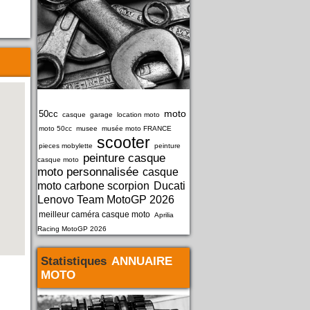
moto
50cc
casque
garage
location moto
moto 50cc
musee
musée moto FRANCE
scooter
pieces mobylette
peinture
peinture casque
casque moto
moto personnalisée
casque
moto carbone scorpion
Ducati
Lenovo Team MotoGP 2026
meilleur caméra casque moto
Aprilia
Racing MotoGP 2026
Statistiques
ANNUAIRE
MOTO