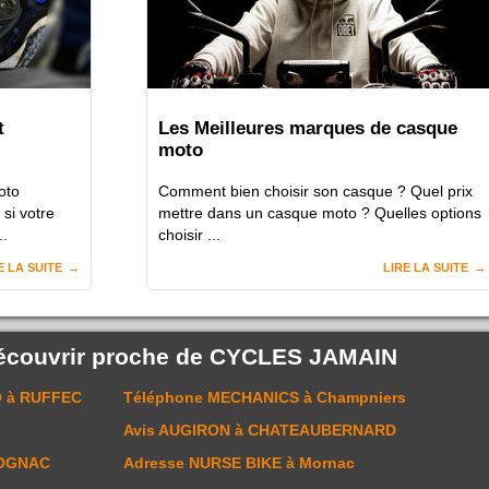
t
Les Meilleures marques de casque
moto
oto
Comment bien choisir son casque ? Quel prix
si votre
mettre dans un casque moto ? Quelles options
..
choisir ...
E LA SUITE
LIRE LA SUITE
écouvrir proche de
CYCLES JAMAIN
O
à RUFFEC
Téléphone
MECHANICS
à Champniers
Avis
AUGIRON
à CHATEAUBERNARD
OGNAC
Adresse
NURSE BIKE
à Mornac