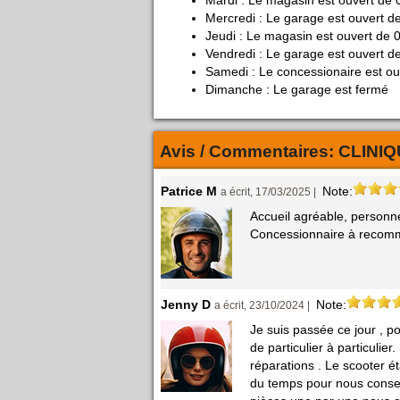
Mardi : Le magasin est ouvert de 
Mercredi : Le garage est ouvert d
Jeudi : Le magasin est ouvert de 
Vendredi : Le garage est ouvert d
Samedi : Le concessionaire est ou
Dimanche : Le garage est fermé
Avis / Commentaires:
CLINI
Patrice M
Note:
a écrit, 17/03/2025 |
Accueil agréable, personne
Concessionnaire à recomm
Jenny D
Note:
a écrit, 23/10/2024 |
Je suis passée ce jour , po
de particulier à particulie
réparations . Le scooter éta
du temps pour nous conseil