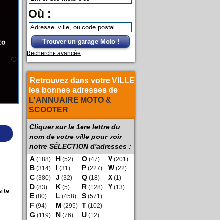
Où :
Trouver un garage Moto !
Recherche avancée
Retrouvez dans votre VILLE
les bonnes adresses de
L'ANNUAIRE MOTO &
SCOOTER
Cliquer sur la 1ere lettre du
nom de votre ville pour voir
notre SÉLECTION d'adresses :
A
H
O
V
(188)
(52)
(47)
(201)
B
I
P
W
(314)
(31)
(227)
(22)
C
J
Q
X
(380)
(32)
(18)
(1)
D
K
R
Y
(83)
(5)
(128)
(13)
site
E
L
S
(80)
(458)
(571)
F
M
T
(94)
(295)
(102)
G
N
U
(119)
(76)
(12)