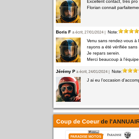
Excellent contact, très pro
Florian connait parfaiteme
Boris F
Note:
a écrit, 27/01/2024 |
Venu sans rendez-vous à l
rayons a été vérifiée sans 
Je repars serein.
Merci beaucoup à l'équipe
Jérémy P
Note:
a écrit, 24/01/2024 |
J ai eu l’occasion d’acco
Coup de Coeur
de l'
ANNUAI
PARADISE MOTOS