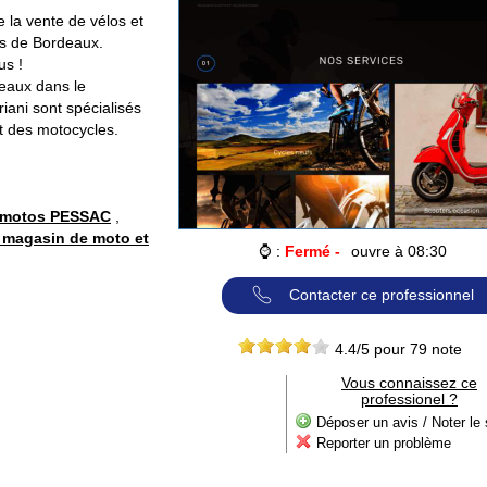
 la vente de vélos et
ès de Bordeaux.
us !
eaux dans le
iani sont spécialisés
et des motocycles.
 motos PESSAC
,
 magasin de moto et
⌚ :
Fermé -
ouvre à 08:30
Contacter ce professionnel
4.4
/5 pour
79
note
Vous connaissez ce
professionel ?
Déposer un avis / Noter le 
Reporter un problème