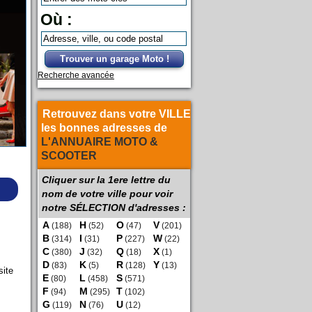
Où :
Trouver un garage Moto !
Recherche avancée
Retrouvez dans votre VILLE
les bonnes adresses de
L'ANNUAIRE MOTO &
SCOOTER
Cliquer sur la 1ere lettre du
nom de votre ville pour voir
notre SÉLECTION d'adresses :
A
H
O
V
(188)
(52)
(47)
(201)
B
I
P
W
(314)
(31)
(227)
(22)
C
J
Q
X
(380)
(32)
(18)
(1)
D
K
R
Y
(83)
(5)
(128)
(13)
site
E
L
S
(80)
(458)
(571)
F
M
T
(94)
(295)
(102)
G
N
U
(119)
(76)
(12)