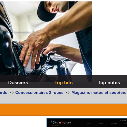
Dossiers
Top hits
Top notes
ards
>
>
Concessionaires 2 roues
>
>
Magasins motos et scooters