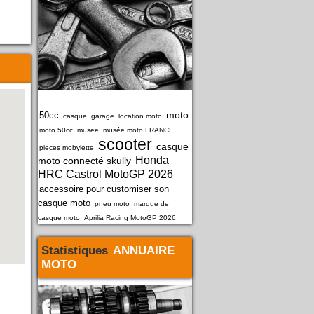
moto
50cc
casque
garage
location moto
moto 50cc
musee
musée moto FRANCE
scooter
casque
pieces mobylette
Honda
moto connecté skully
HRC Castrol MotoGP 2026
accessoire pour customiser son
casque moto
pneu moto
marque de
casque moto
Aprilia Racing MotoGP 2026
Statistiques
ANNUAIRE
MOTO