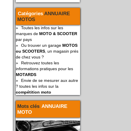
Catégories
ANNUAIRE
MOTOS
»
Toutes les infos sur les
marques de
MOTO & SCOOTER
par pays
»
Ou trouver un garage
MOTOS
ou SCOOTERS
, un magasin prés
de chez vous ?
»
Retrouvez toutes les
informations pratiques pour les
MOTARDS
»
Envie de se mesurer aux autre
? toutes les infos sur la
compétition moto
Mots clés
ANNUAIRE
MOTO