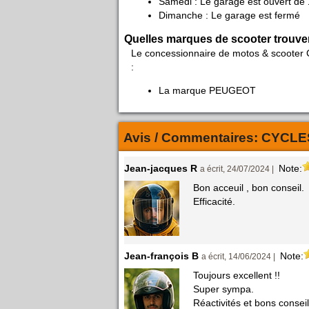
Samedi : Le garage est ouvert de 
Dimanche : Le garage est fermé
Quelles marques de scooter trouve
Le concessionnaire de motos & scooter 
:
La marque PEUGEOT
Avis / Commentaires:
CYCLE
Jean-jacques R
Note:
a écrit, 24/07/2024 |
Bon acceuil , bon conseil.
Efficacité.
Jean-françois B
Note:
a écrit, 14/06/2024 |
Toujours excellent !!
Super sympa.
Réactivités et bons consei