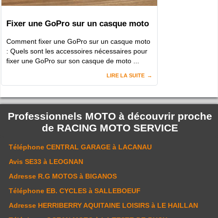
Fixer une GoPro sur un casque moto
Comment fixer une GoPro sur un casque moto
: Quels sont les accessoires nécessaires pour
fixer une GoPro sur son casque de moto ...
LIRE LA SUITE
Professionnels MOTO à découvrir proche
de
RACING MOTO SERVICE
Téléphone
CENTRAL GARAGE
à LACANAU
Avis
SE33
à LEOGNAN
Adresse
R.G MOTOS
à BIGANOS
Téléphone
EB. CYCLES
à SALLEBOEUF
Adresse
HERRIBERRY AQUITAINE LOISIRS
à LE HAILLAN