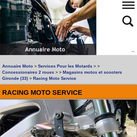
--
480
768
Annuaire Moto
>
Services Pour les Motards
>
>
Vous recherchez un garage
MOTO
ou
SCOOTER
?
Concessionaires 2 roues
>
>
Magasins motos et scooters
Quoi :
Gironde (33)
>
Racing Moto Service
Recherche avancée
RACING MOTO SERVICE
Où :
Trouver un garage Moto !
Retrouvez dans votre VILLE
les bonnes adresses de
L'ANNUAIRE MOTO & SCOOTER