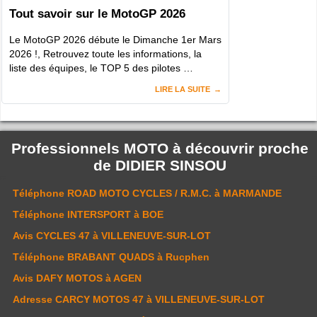
Tout savoir sur le MotoGP 2026
Le MotoGP 2026 débute le Dimanche 1er Mars
2026 !, Retrouvez toute les informations, la
liste des équipes, le TOP 5 des pilotes …
LIRE LA SUITE
Professionnels MOTO à découvrir proche
de
DIDIER SINSOU
Téléphone
ROAD MOTO CYCLES / R.M.C.
à MARMANDE
Téléphone
INTERSPORT
à BOE
Avis
CYCLES 47
à VILLENEUVE-SUR-LOT
Téléphone
BRABANT QUADS
à Rucphen
Avis
DAFY MOTOS
à AGEN
Adresse
CARCY MOTOS 47
à VILLENEUVE-SUR-LOT