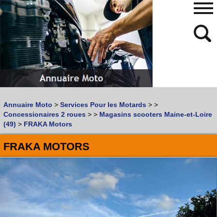
480
768
Annuaire Moto
>
Services Pour les Motards
>
>
Vous recherchez un garage
MOTO
ou
SCOOTER
?
Concessionaires 2 roues
>
>
Magasins scooters Maine-et-Loire
Quoi :
(49)
>
FRAKA Motors
Recherche avancée
FRAKA MOTORS
Où :
Trouver un garage Moto !
Retrouvez dans votre VILLE
les bonnes adresses de
L'ANNUAIRE MOTO & SCOOTER