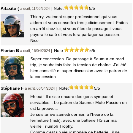
Aitaxito (
Note:
5/5
a écrit, 11/05/2024 |
Thierry, vraiment super professionnel qui vous
aidera et vous conseillra très judicieusement. Faites
un arrêt chez lui, si vous êtes de passage il vous
payera le café et vous fera partager sa passion.
Nico
Florian B
Note:
5/5
a écrit, 16/04/2024 |
Super concession. De passage à Saumur en road
trip, je souhaitais faire la tension de chaîne. J'ai été
bien conseillé et super discussion avec le patron de
la concession
Stéphane F
Note:
5/5
a écrit, 06/04/2024 |
Eh oui ! Il existe encore des gens sympas et
serviables... Le patron de Saumur Moto Passion en
est la preuve...
Je suis arrivé samedi dernier, à l'heure de la
fermeture (midi), avec une batterie HS sur ma
vieillle Triumph Trophy.
Comme c'est un vieux modèle de batterie , il ne