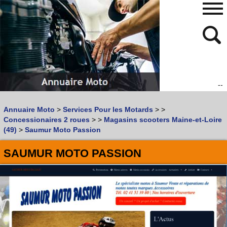
--
480
768
Annuaire Moto
>
Services Pour les Motards
>
>
Vous recherchez un garage
MOTO
ou
SCOOTER
?
Concessionaires 2 roues
>
>
Magasins scooters Maine-et-Loire
Quoi :
(49)
>
Saumur Moto Passion
Recherche avancée
SAUMUR MOTO PASSION
Où :
Trouver un garage Moto !
Retrouvez dans votre VILLE
les bonnes adresses de
L'ANNUAIRE MOTO & SCOOTER