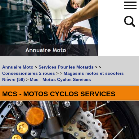
480
768
Annuaire Moto
>
Services Pour les Motards
>
>
Vous recherchez un garage
MOTO
ou
SCOOTER
?
Concessionaires 2 roues
>
>
Magasins motos et scooters
Quoi :
Nièvre (58)
>
Mcs - Motos Cyclos Services
Recherche avancée
MCS - MOTOS CYCLOS SERVICES
Où :
Trouver un garage Moto !
Retrouvez dans votre VILLE
les bonnes adresses de
L'ANNUAIRE MOTO & SCOOTER