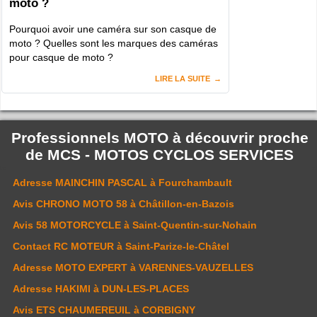
moto ?
Pourquoi avoir une caméra sur son casque de
moto ? Quelles sont les marques des caméras
pour casque de moto ?
LIRE LA SUITE
Professionnels MOTO à découvrir proche
de
MCS - MOTOS CYCLOS SERVICES
Adresse
MAINCHIN PASCAL
à Fourchambault
Avis
CHRONO MOTO 58
à Châtillon-en-Bazois
Avis
58 MOTORCYCLE
à Saint-Quentin-sur-Nohain
Contact
RC MOTEUR
à Saint-Parize-le-Châtel
Adresse
MOTO EXPERT
à VARENNES-VAUZELLES
Adresse
HAKIMI
à DUN-LES-PLACES
Avis
ETS CHAUMEREUIL
à CORBIGNY