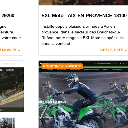
 29260
EXL Moto - AIX-EN-PROVENCE 13100
igne
Installé depuis plusieurs années à Aix en
peinture
provence, dans le secteur des Bouches-du-
z votre code
Rhône, notre magasin EXL Moto se spécialise
dans la vente et...
E LA SUITE
LIRE LA SUITE
GOODTIMES - POWER 34