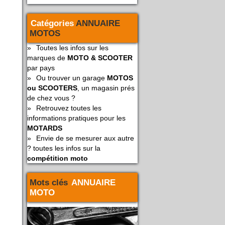
Catégories
ANNUAIRE
MOTOS
»
Toutes les infos sur les
marques de
MOTO & SCOOTER
par pays
»
Ou trouver un garage
MOTOS
ou SCOOTERS
, un magasin prés
de chez vous ?
»
Retrouvez toutes les
informations pratiques pour les
MOTARDS
»
Envie de se mesurer aux autre
? toutes les infos sur la
compétition moto
Mots clés
ANNUAIRE
MOTO