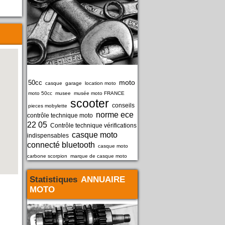
moto
50cc
casque
garage
location moto
moto 50cc
musee
musée moto FRANCE
scooter
conseils
pieces mobylette
norme ece
contrôle technique moto
22 05
Contrôle technique vérifications
casque moto
indispensables
connecté bluetooth
casque moto
carbone scorpion
marque de casque moto
Statistiques
ANNUAIRE
MOTO