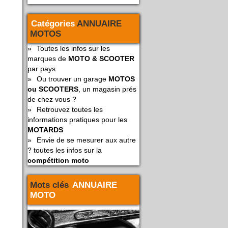
Catégories
ANNUAIRE
MOTOS
»
Toutes les infos sur les
marques de
MOTO & SCOOTER
par pays
»
Ou trouver un garage
MOTOS
ou SCOOTERS
, un magasin prés
de chez vous ?
»
Retrouvez toutes les
informations pratiques pour les
MOTARDS
»
Envie de se mesurer aux autre
? toutes les infos sur la
compétition moto
Mots clés
ANNUAIRE
MOTO