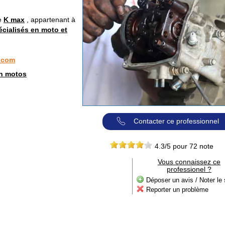
te
K max
, appartenant à
écialisés en moto et
.com
n motos
Contacter ce professionnel
4.3
/5 pour
72
note
Vous connaissez ce
professionel ?
Déposer un avis / Noter le 
Reporter un problème