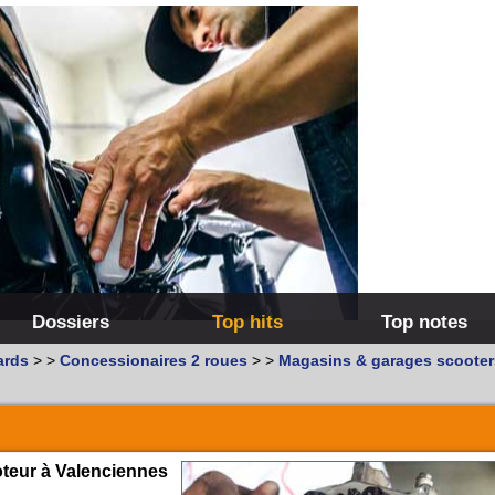
Dossiers
Top hits
Top notes
ards
>
>
Concessionaires 2 roues
>
>
Magasins & garages scooter
teur à Valenciennes