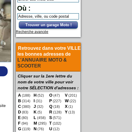
Où :
Trouver un garage Moto !
Recherche avancée
Retrouvez dans votre VILLE
les bonnes adresses de
L'ANNUAIRE MOTO &
SCOOTER
Cliquer sur la 1ere lettre du
nom de votre ville pour voir
notre SÉLECTION d'adresses :
A
H
O
V
(188)
(52)
(47)
(201)
B
I
P
W
(314)
(31)
(227)
(22)
site
C
J
Q
X
(380)
(32)
(18)
(1)
D
K
R
Y
(83)
(5)
(128)
(13)
E
L
S
(80)
(458)
(571)
F
M
T
(94)
(295)
(102)
G
N
U
(119)
(76)
(12)