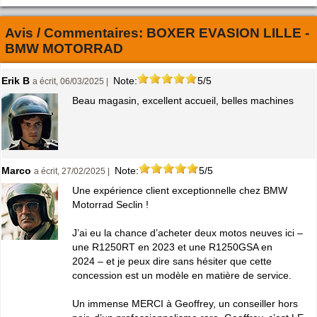
Avis / Commentaires:
BOXER EVASION LILLE -
BMW MOTORRAD
Erik B
Note:
5/5
a écrit, 06/03/2025 |
Beau magasin, excellent accueil, belles machines
Marco
Note:
5/5
a écrit, 27/02/2025 |
Une expérience client exceptionnelle chez BMW
Motorrad Seclin !
J’ai eu la chance d’acheter deux motos neuves ici –
une R1250RT en 2023 et une R1250GSA en
2024 – et je peux dire sans hésiter que cette
concession est un modèle en matière de service.
Un immense MERCI à Geoffrey, un conseiller hors