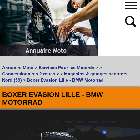
480
768
Annuaire Moto
>
Services Pour les Motards
>
>
Vous recherchez un garage
MOTO
ou
SCOOTER
?
Concessionaires 2 roues
>
>
Magasins & garages scooters
Quoi :
Nord (59)
>
Boxer Evasion Lille - BMW Motorrad
Recherche avancée
BOXER EVASION LILLE - BMW
Où :
MOTORRAD
Trouver un garage Moto !
Retrouvez dans votre VILLE
les bonnes adresses de
L'ANNUAIRE MOTO & SCOOTER