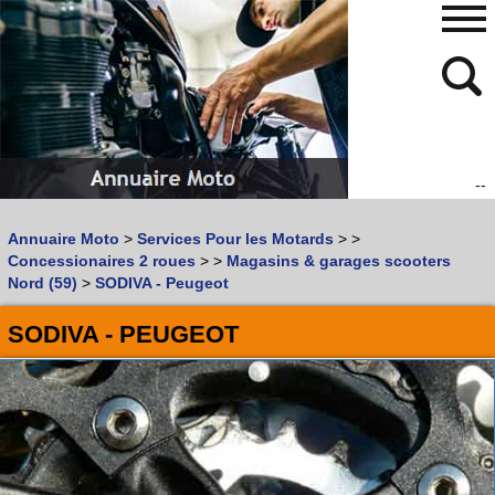
--
480
768
Annuaire Moto
>
Services Pour les Motards
>
>
Vous recherchez un garage
MOTO
ou
SCOOTER
?
Concessionaires 2 roues
>
>
Magasins & garages scooters
Quoi :
Nord (59)
>
SODIVA - Peugeot
Recherche avancée
SODIVA - PEUGEOT
Où :
Trouver un garage Moto !
Retrouvez dans votre VILLE
les bonnes adresses de
L'ANNUAIRE MOTO & SCOOTER