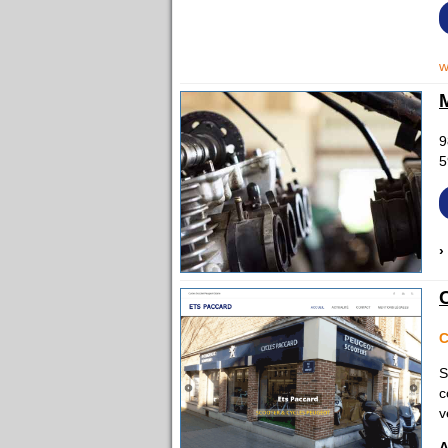
w
9
5
›
C
S
c
v
A