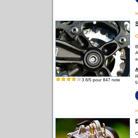
w
B
A
a
A
R
3.8
/5 pour
847
note
5
c
C