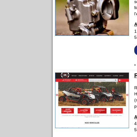
s
M
l
A
1
5
›
R
H
(
p
A
4
5