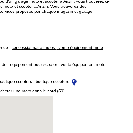
ou d'un garage moto et scooter à Anzin, vous trouverez ci-
s moto et scooter à Anzin. Vous trouverez des
et services proposés par chaque magasin et garage.
)
de :
concessionnaire motos , vente équipement moto
)
de :
equipement pour scooter , vente équipement moto
boutique scooters , boutique scooters
cheter une moto dans le nord (59)