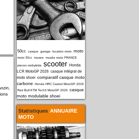
moto
50cc
casque
garage
location moto
moto 50cc
musee
musée moto FRANCE
scooter
Honda
pieces mobylette
LCR MotoGP 2026
casque intégral de
comparatif casque moto
moto shoei
carbone
Honda HRC Castrol MotoGP 2026
nzin,
casque
Red Bull KTM Tech3 MotoGP 2026
ions
moto modulable shoei
Statistiques
ANNUAIRE
MOTO