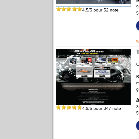
9
4.5
/5 pour
52
note
5
w
C
B
m
g
A
3
4.9
/5 pour
347
note
5