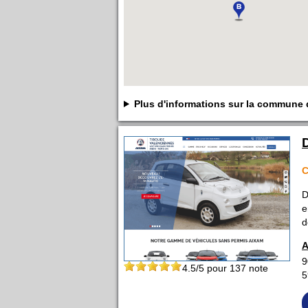
Plus d'informations sur la commune 
D
e
d
A
9
4.5
/5 pour
137
note
5