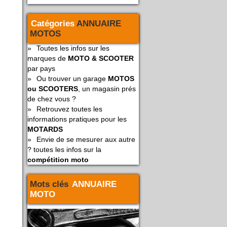
Catégories
ANNUAIRE
MOTOS
»
Toutes les infos sur les
marques de
MOTO & SCOOTER
par pays
»
Ou trouver un garage
MOTOS
ou SCOOTERS
, un magasin prés
de chez vous ?
»
Retrouvez toutes les
informations pratiques pour les
MOTARDS
»
Envie de se mesurer aux autre
? toutes les infos sur la
compétition moto
Mots clés
ANNUAIRE
MOTO