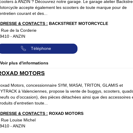
cooters à ANZIN ? Découvrez notre garage. Le garage atelier Backstre
otorcycle accepte également les scooters de toute marque pour de
'entretien courant et des...
DRESSE & CONTACTS :
BACKSTREET MOTORCYCLE
 Rue de la Corderie
9410
-
ANZIN
Téléphone
 Voir plus d'informations
ROXAD MOTORS
oxad Motors, concessionnaire SYM, MASAI, TRITON, GLAMIS et
YTRACK à Valenciennes, propose la vente de buggys, scooters, quad
neufs ou d'occasion), des pièces détachées ainsi que des accessoires 
roduits d'entretien toute...
DRESSE & CONTACTS :
ROXAD MOTORS
 Rue Louise Michel
9410
-
ANZIN