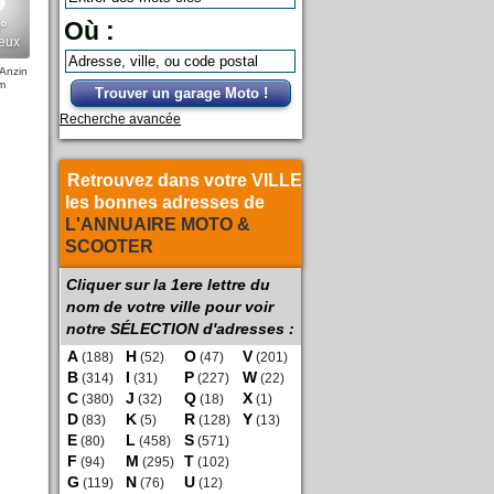
Où :
 Anzin
m
Trouver un garage Moto !
Recherche avancée
Retrouvez dans votre VILLE
les bonnes adresses de
L'ANNUAIRE MOTO &
SCOOTER
Cliquer sur la 1ere lettre du
nom de votre ville pour voir
notre SÉLECTION d'adresses :
A
H
O
V
(188)
(52)
(47)
(201)
B
I
P
W
(314)
(31)
(227)
(22)
C
J
Q
X
(380)
(32)
(18)
(1)
D
K
R
Y
(83)
(5)
(128)
(13)
E
L
S
(80)
(458)
(571)
F
M
T
(94)
(295)
(102)
G
N
U
(119)
(76)
(12)