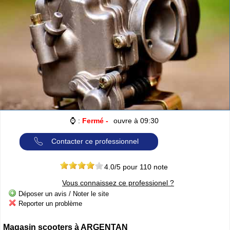
Cliquer sur la 1ere lettre du nom de votre ville pour voir notre
SÉLECTION d'adresses :
A
B
C
D
E
F
G
(188)
(314)
(380)
(83)
(80)
(94)
(119)
H
I
J
K
L
M
N
(52)
(31)
(32)
(5)
(458)
(76)
(295)
O
P
Q
R
S
T
U
(47)
(227)
(18)
(128)
(571)
(102)
(12)
V
W
X
Y
(201)
(22)
(1)
(13)
Catégories
ANNUAIRE MOTOS
»
Toutes les infos sur les marques de
⌚ :
Fermé -
ouvre à 09:30
MOTO & SCOOTER
par pays
»
Ou trouver un garage
MOTOS ou SCOOTERS
, un magasin prés
de chez vous ?
Contacter ce professionnel
»
Retrouvez toutes les informations pratiques pour les
MOTARDS
»
Envie de se mesurer aux autre ? toutes les infos sur la
4.0
/5 pour
110
note
compétition moto
Vous connaissez ce professionel ?
Déposer un avis / Noter le site
Espace professionnels
MOTO
Reporter un problème
Gestion de votre compte PRO
Magasin scooters à ARGENTAN