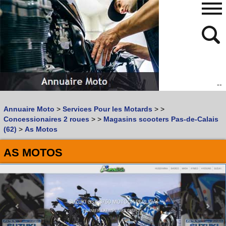
--
480
768
Annuaire Moto
>
Services Pour les Motards
>
>
Vous recherchez un garage
MOTO
ou
SCOOTER
?
Concessionaires 2 roues
>
>
Magasins scooters Pas-de-Calais
Quoi :
(62)
>
As Motos
Recherche avancée
AS MOTOS
Où :
Trouver un garage Moto !
Retrouvez dans votre VILLE
les bonnes adresses de
L'ANNUAIRE MOTO & SCOOTER