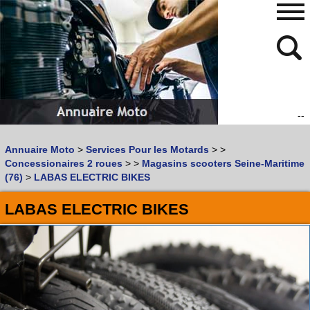
--
480
768
Annuaire Moto
>
Services Pour les Motards
>
>
Vous recherchez un garage
MOTO
ou
SCOOTER
?
Concessionaires 2 roues
>
>
Magasins scooters Seine-Maritime
Quoi :
(76)
>
LABAS ELECTRIC BIKES
Recherche avancée
LABAS ELECTRIC BIKES
Où :
Trouver un garage Moto !
Retrouvez dans votre VILLE
les bonnes adresses de
L'ANNUAIRE MOTO & SCOOTER