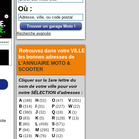
Où :
Trouver un garage Moto !
Recherche avancée
Retrouvez dans votre VILLE
les bonnes adresses de
L'ANNUAIRE MOTO &
SCOOTER
Cliquer sur la 1ere lettre du
nom de votre ville pour voir
notre SÉLECTION d'adresses :
A
H
O
V
(188)
(52)
(47)
(201)
B
I
P
W
(314)
(31)
(227)
(22)
C
J
Q
X
(380)
(32)
(18)
(1)
D
K
R
Y
(83)
(5)
(128)
(13)
site
E
L
S
(80)
(458)
(571)
F
M
T
(94)
(295)
(102)
G
N
U
(119)
(76)
(12)