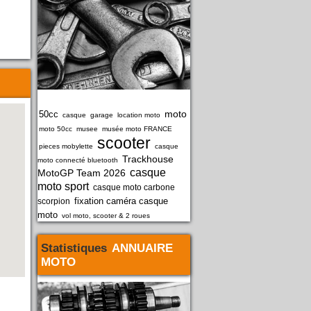
moto
50cc
casque
garage
location moto
moto 50cc
musee
musée moto FRANCE
scooter
pieces mobylette
casque
Trackhouse
moto connecté bluetooth
casque
MotoGP Team 2026
moto sport
casque moto carbone
fixation caméra casque
scorpion
moto
vol moto, scooter & 2 roues
Statistiques
ANNUAIRE
MOTO