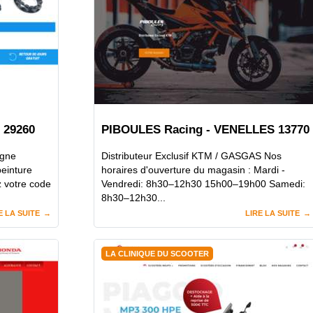
 29260
PIBOULES Racing - VENELLES 13770
igne
Distributeur Exclusif KTM / GASGAS Nos
peinture
horaires d'ouverture du magasin : Mardi -
z votre code
Vendredi: 8h30–12h30 15h00–19h00 Samedi:
8h30–12h30...
E LA SUITE
LIRE LA SUITE
LA CLINIQUE DU SCOOTER