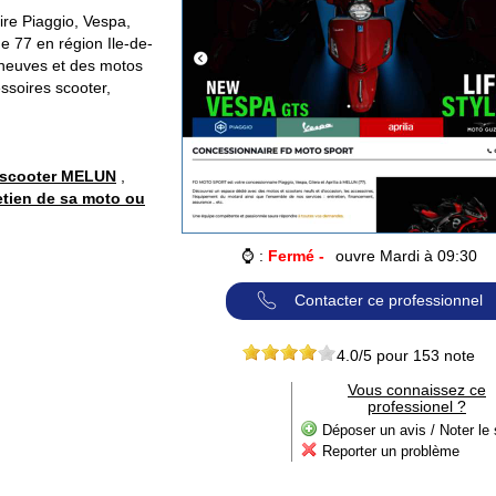
e Piaggio, Vespa,
e 77 en région Ile-de-
neuves et des motos
essoires scooter,
 scooter MELUN
,
retien de sa moto ou
⌚ :
Fermé -
ouvre Mardi à 09:30
Contacter ce professionnel
4.0
/5 pour
153
note
Vous connaissez ce
professionel ?
Déposer un avis / Noter le 
Reporter un problème