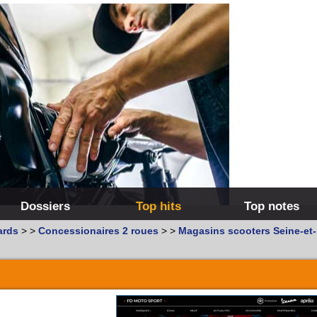
Dossiers
Top hits
Top notes
ards
>
>
Concessionaires 2 roues
>
>
Magasins scooters Seine-et-