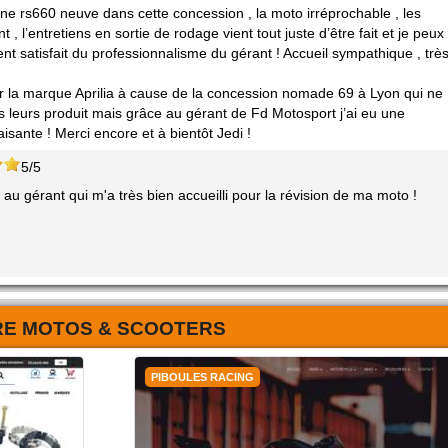
r une rs660 neuve dans cette concession , la moto irréprochable , les
, l’entretiens en sortie de rodage vient tout juste d’être fait et je peux
nt satisfait du professionnalisme du gérant ! Accueil sympathique , trè
s sur la marque Aprilia à cause de la concession nomade 69 à Lyon qui ne
 leurs produit mais grâce au gérant de Fd Motosport j’ai eu une
isante ! Merci encore et à bientôt Jedi !
5/5
 au gérant qui m'a très bien accueilli pour la révision de ma moto !
RE MOTOS & SCOOTERS
PIBOULES RACING