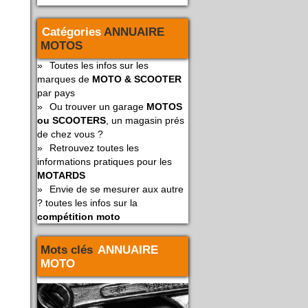
Catégories
ANNUAIRE
MOTOS
»
Toutes les infos sur les
marques de
MOTO & SCOOTER
par pays
»
Ou trouver un garage
MOTOS
ou SCOOTERS
, un magasin prés
de chez vous ?
»
Retrouvez toutes les
informations pratiques pour les
MOTARDS
»
Envie de se mesurer aux autre
? toutes les infos sur la
compétition moto
Mots clés
ANNUAIRE
MOTO