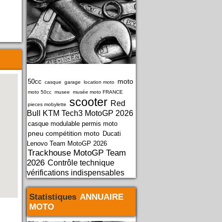
moto
50cc
casque
garage
location moto
moto 50cc
musee
musée moto FRANCE
scooter
Red
pieces mobylette
Bull KTM Tech3 MotoGP 2026
casque modulable permis moto
pneu compétition moto
Ducati
Lenovo Team MotoGP 2026
Trackhouse MotoGP Team
2026
Contrôle technique
vérifications indispensables
Statistiques
ANNUAIRE
MOTO