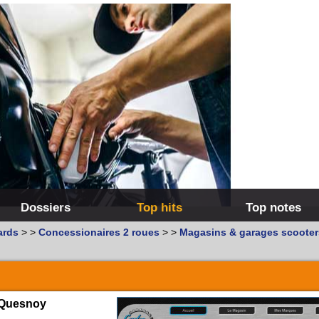
Dossiers
Top hits
Top notes
ards
>
>
Concessionaires 2 roues
>
>
Magasins & garages scooter
s-Quesnoy