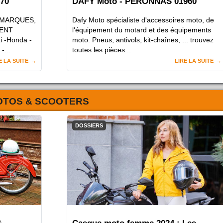
70
DAFY Moto - PERONNAS 01960
 MARQUES,
Dafy Moto spécialiste d'accessoires moto, de
GENT
l'équipement du motard et des équipements
i -Honda -
moto. Pneus, antivols, kit-chaînes, ... trouvez
-...
toutes les pièces...
E LA SUITE
LIRE LA SUITE
OTOS & SCOOTERS
DOSSIERS