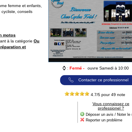
omme femme et enfants,
cycliste, conseils
n motos
ant à la catégorie
Ou
 réparation et
⌚ :
Fermé -
ouvre Samedi à 10:00
Contacter ce professionnel
4.7
/5 pour
49
note
Vous connaissez ce
professionel ?
Déposer un avis / Noter le 
Reporter un problème