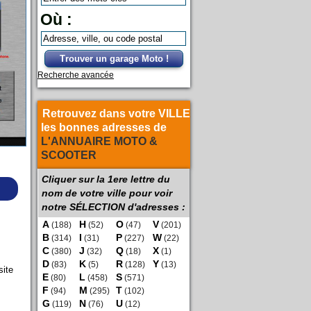
Où :
Trouver un garage Moto !
Recherche avancée
Retrouvez dans votre VILLE
les bonnes adresses de
L'ANNUAIRE MOTO &
SCOOTER
Cliquer sur la 1ere lettre du
nom de votre ville pour voir
notre SÉLECTION d'adresses :
A
H
O
V
(188)
(52)
(47)
(201)
B
I
P
W
(314)
(31)
(227)
(22)
C
J
Q
X
(380)
(32)
(18)
(1)
D
K
R
Y
(83)
(5)
(128)
(13)
site
E
L
S
(80)
(458)
(571)
F
M
T
(94)
(295)
(102)
G
N
U
(119)
(76)
(12)