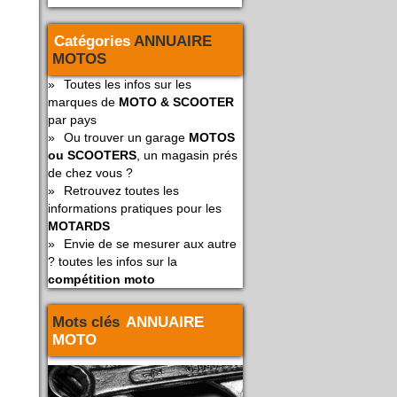
Catégories
ANNUAIRE
MOTOS
»
Toutes les infos sur les
marques de
MOTO & SCOOTER
par pays
»
Ou trouver un garage
MOTOS
ou SCOOTERS
, un magasin prés
de chez vous ?
»
Retrouvez toutes les
informations pratiques pour les
MOTARDS
»
Envie de se mesurer aux autre
? toutes les infos sur la
compétition moto
Mots clés
ANNUAIRE
MOTO