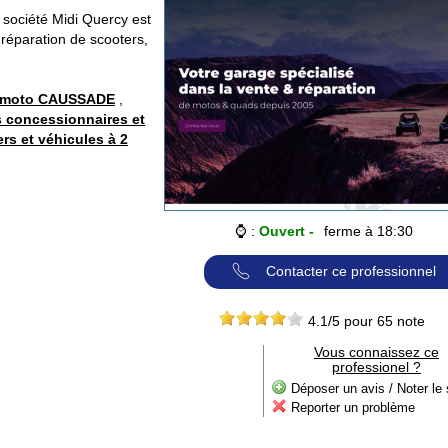
société Midi Quercy est
a réparation de scooters,
 moto CAUSSADE
,
s concessionnaires et
s et véhicules à 2
⌚ :
Ouvert -
ferme à 18:30
Contacter ce professionnel
4.1
/5 pour
65
note
Vous connaissez ce
professionel ?
Déposer un avis / Noter le 
Reporter un problème