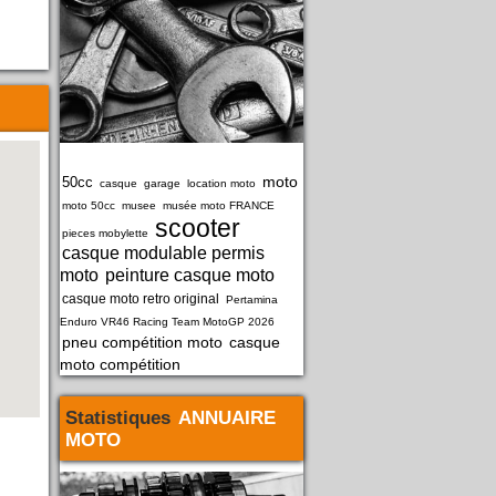
moto
50cc
casque
garage
location moto
moto 50cc
musee
musée moto FRANCE
scooter
pieces mobylette
casque modulable permis
moto
peinture casque moto
casque moto retro original
Pertamina
Enduro VR46 Racing Team MotoGP 2026
pneu compétition moto
casque
moto compétition
Statistiques
ANNUAIRE
MOTO