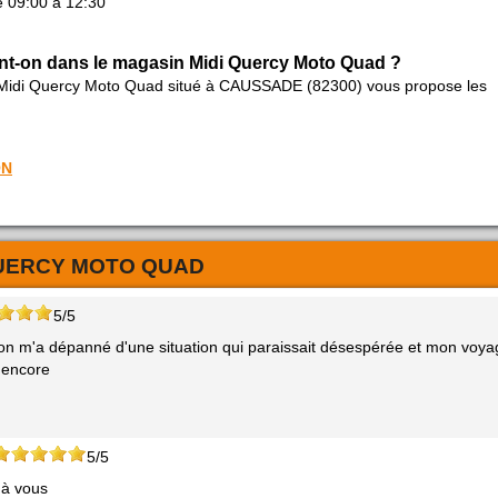
e 09:00 à 12:30
nt-on dans le magasin Midi Quercy Moto Quad ?
 Midi Quercy Moto Quad situé à CAUSSADE (82300) vous propose les
ON
QUERCY MOTO QUAD
5/5
tron m'a dépanné d'une situation qui paraissait désespérée et mon voy
 encore
5/5
 à vous