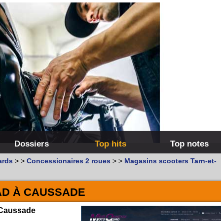
Dossiers
Top hits
Top notes
ards
>
>
Concessionaires 2 roues
>
>
Magasins scooters Tarn-et-
AD À CAUSSADE
à Caussade