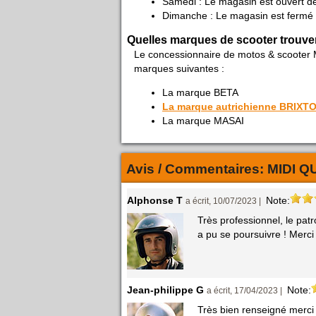
Samedi : Le magasin est ouvert d
Dimanche : Le magasin est fermé
Quelles marques de scooter trouve
Le concessionnaire de motos & scooter
marques suivantes :
La marque BETA
La marque autrichienne BRIXT
La marque MASAI
Avis / Commentaires:
MIDI 
Alphonse T
Note:
a écrit, 10/07/2023 |
Très professionnel, le pa
a pu se poursuivre ! Merci
Jean-philippe G
Note:
a écrit, 17/04/2023 |
Très bien renseigné merci