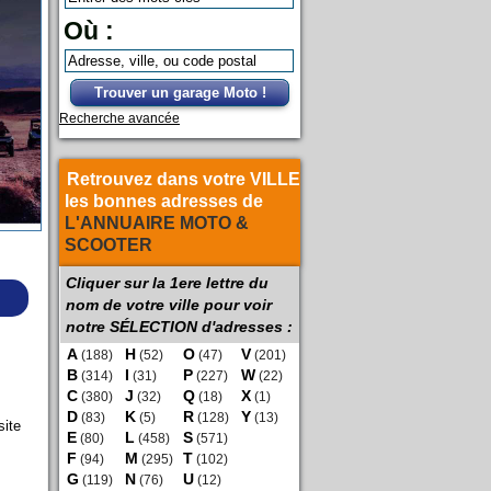
Où :
Trouver un garage Moto !
Recherche avancée
Retrouvez dans votre VILLE
les bonnes adresses de
L'ANNUAIRE MOTO &
SCOOTER
Cliquer sur la 1ere lettre du
nom de votre ville pour voir
notre SÉLECTION d'adresses :
A
H
O
V
(188)
(52)
(47)
(201)
B
I
P
W
(314)
(31)
(227)
(22)
C
J
Q
X
(380)
(32)
(18)
(1)
D
K
R
Y
(83)
(5)
(128)
(13)
site
E
L
S
(80)
(458)
(571)
F
M
T
(94)
(295)
(102)
G
N
U
(119)
(76)
(12)