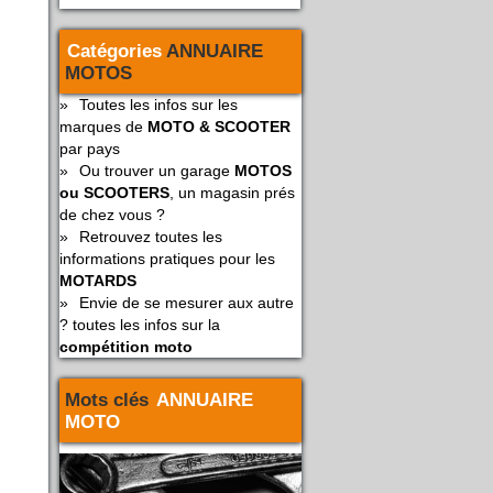
Catégories
ANNUAIRE
MOTOS
»
Toutes les infos sur les
marques de
MOTO & SCOOTER
par pays
»
Ou trouver un garage
MOTOS
ou SCOOTERS
, un magasin prés
de chez vous ?
»
Retrouvez toutes les
informations pratiques pour les
MOTARDS
»
Envie de se mesurer aux autre
? toutes les infos sur la
compétition moto
Mots clés
ANNUAIRE
MOTO