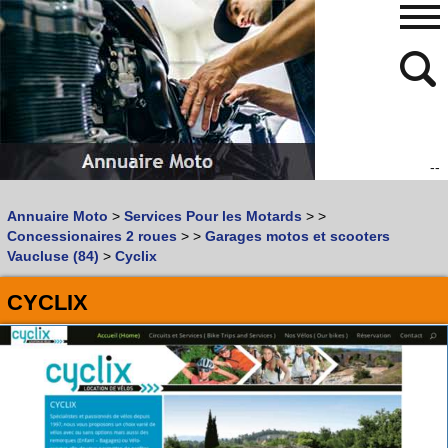
--
480
768
Annuaire Moto
>
Services Pour les Motards
>
>
Vous recherchez un garage
MOTO
ou
SCOOTER
?
Concessionaires 2 roues
>
>
Garages motos et scooters
Quoi :
Vaucluse (84)
>
Cyclix
Recherche avancée
CYCLIX
Où :
Trouver un garage Moto !
Retrouvez dans votre VILLE
les bonnes adresses de
L'ANNUAIRE MOTO & SCOOTER