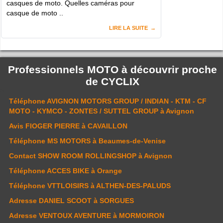
casques de moto. Quelles caméras pour
casque de moto ..
LIRE LA SUITE
Professionnels MOTO à découvrir proche
de
CYCLIX
Téléphone
AVIGNON MOTORS GROUP / INDIAN - KTM - CF
MOTO - KYMCO - ZONTES / SUTTEL GROUP
à Avignon
Avis
FIOGER PIERRE
à CAVAILLON
Téléphone
MS MOTORS
à Beaumes-de-Venise
Contact
SHOW ROOM ROLLINGSHOP
à Avignon
Téléphone
ACCES BIKE
à Orange
Téléphone
VTTLOISIRS
à ALTHEN-DES-PALUDS
Adresse
DANIEL SCOOT
à SORGUES
Adresse
VENTOUX AVENTURE
à MORMOIRON