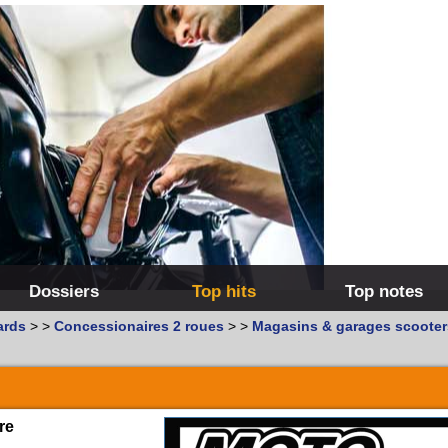
Dossiers
Top hits
Top notes
ards
>
>
Concessionaires 2 roues
>
>
Magasins & garages scooter
re