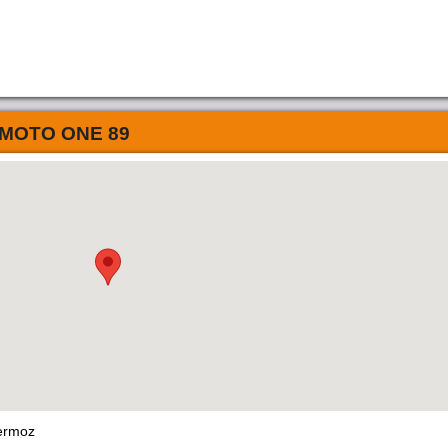
MOTO ONE 89
ermoz