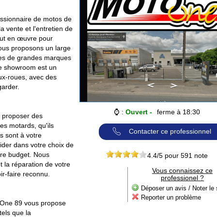
essionnaire de motos de
a vente et l'entretien de
out en œuvre pour
ous proposons un large
les de grandes marques
re showroom est un
ux-roues, avec des
garder.
⌚ :
Ouvert -
ferme à 18:30
 proposer des
les motards, qu'ils
Contacter ce professionnel
s sont à votre
uider dans votre choix de
tre budget. Nous
4.4
/5 pour
591
note
 la réparation de votre
Vous connaissez ce
ir-faire reconnu.
professionel ?
Déposer un avis / Noter le 
Reporter un problème
to One 89 vous propose
els que la