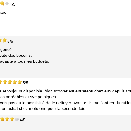
4/5
itué.
5/5
agencé.
coute des besoins.
adapté à tous les budgets.
5/5
e et toujours disponible. Mon scooter est entretenu chez eux depuis so
os agréables et sympathiques.
vais pas eu la possibilité de le nettoyer avant et ils me l'ont rendu rutila
 un achat chez moto one pour la seconde fois.
4/5