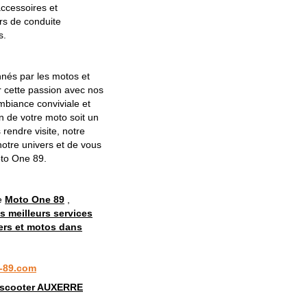
ccessoires et
rs de conduite
s.
és par les motos et
 cette passion avec nos
mbiance conviviale et
en de votre moto soit un
 rendre visite, notre
notre univers et de vous
oto One 89.
te
Moto One 89
,
s meilleurs services
ters et motos dans
-89.com
 scooter AUXERRE