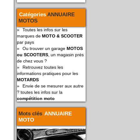
Catégories
ANNUAIRE
MOTOS
»
Toutes les infos sur les
marques de
MOTO & SCOOTER
par pays
»
Ou trouver un garage
MOTOS
ou SCOOTERS
, un magasin prés
de chez vous ?
»
Retrouvez toutes les
informations pratiques pour les
MOTARDS
»
Envie de se mesurer aux autre
? toutes les infos sur la
compétition moto
Mots clés
ANNUAIRE
MOTO