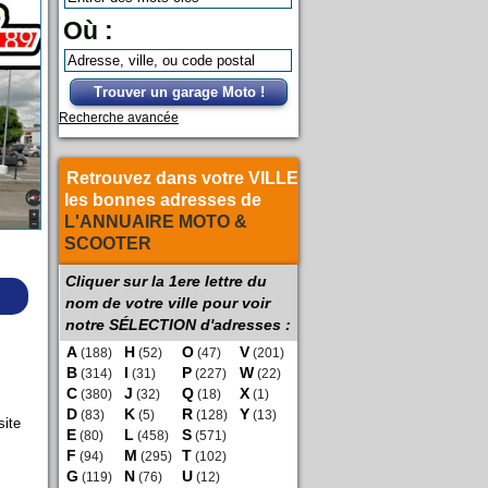
Où :
Trouver un garage Moto !
Recherche avancée
Retrouvez dans votre VILLE
les bonnes adresses de
L'ANNUAIRE MOTO &
SCOOTER
Cliquer sur la 1ere lettre du
nom de votre ville pour voir
notre SÉLECTION d'adresses :
A
H
O
V
(188)
(52)
(47)
(201)
B
I
P
W
(314)
(31)
(227)
(22)
C
J
Q
X
(380)
(32)
(18)
(1)
D
K
R
Y
(83)
(5)
(128)
(13)
site
E
L
S
(80)
(458)
(571)
F
M
T
(94)
(295)
(102)
G
N
U
(119)
(76)
(12)