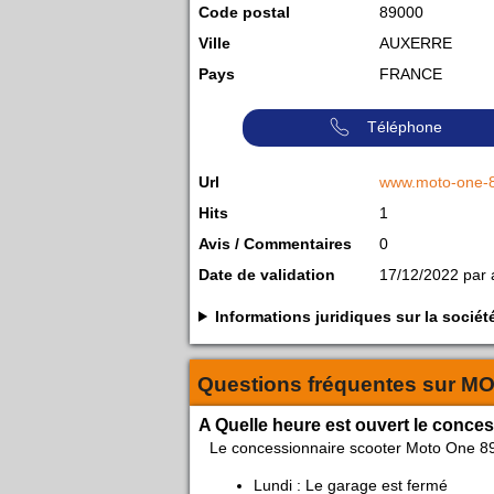
Code postal
89000
Ville
AUXERRE
Pays
FRANCE
Téléphone
Url
www.moto-one-
Hits
1
Avis / Commentaires
0
Date de validation
17/12/2022 par
Informations juridiques sur la soc
Questions fréquentes sur
MO
A Quelle heure est ouvert le conce
Le concessionnaire scooter Moto One 89
Lundi : Le garage est fermé