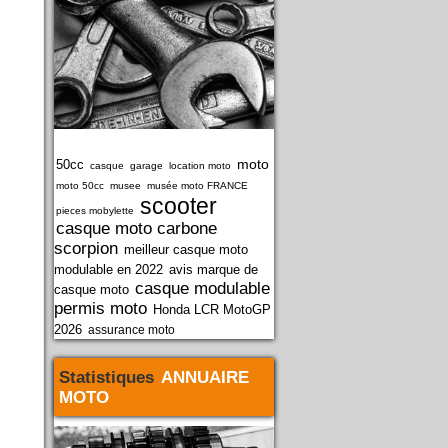
moto
50cc
casque
garage
location moto
moto 50cc
musee
musée moto FRANCE
scooter
pieces mobylette
casque moto carbone
scorpion
meilleur casque moto
modulable en 2022
avis marque de
casque modulable
casque moto
permis moto
Honda LCR MotoGP
2026
assurance moto
Statistiques
ANNUAIRE
MOTO